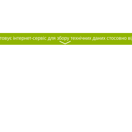
〉
нас :
и
Автори проєкту
ування матеріалів без отримання попередньої згоди 056.ua за умови розміще
силання на 056.ua - Сайт міста Дніпра. Для інтернет-видань обов'язкове роз
шукових систем гіперпосилання на цитовані статті не нижче другого абзацу в