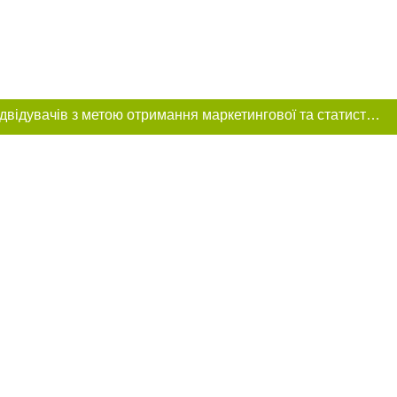
Цей сайт використовує «cookies». Також веб-сайт використовує інтернет-сервіс для збору технічних даних стосовно відвідувачів з метою отримання маркетингової та статистичної інформації. Умови обробки даних відвідувачів сайту див.
ння в тексті
міщення прямого,
 тексті або в