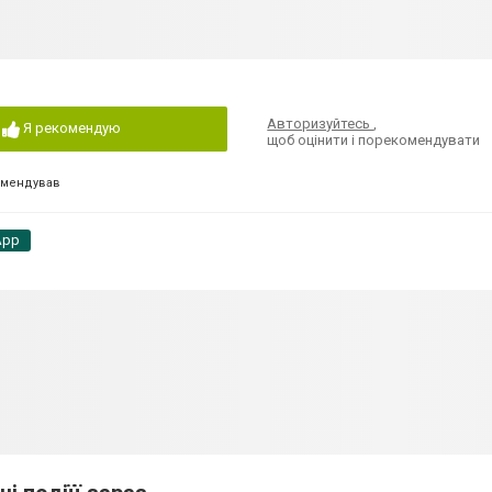
Авторизуйтесь
,
Я рекомендую
щоб оцінити і порекомендувати
омендував
App