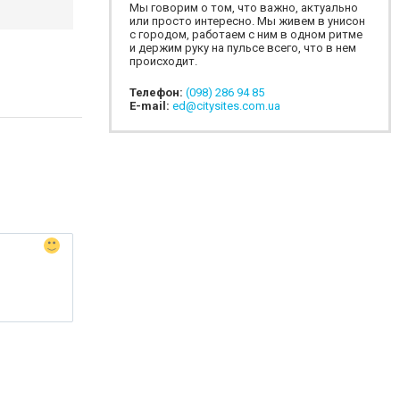
Мы говорим о том, что важно, актуально
или просто интересно. Мы живем в унисон
с городом, работаем с ним в одном ритме
и держим руку на пульсе всего, что в нем
происходит.
Телефон:
(098) 286 94 85
E-mail:
ed@citysites.com.ua