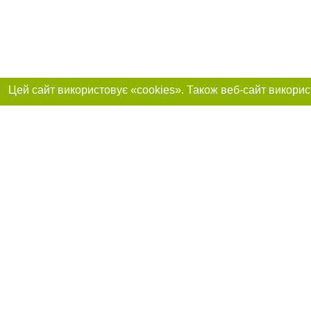
Реклама на сайті
Приєднуйтесь до 
Робота в нашій компанії
Франшиза "CitySites"
Про нас
Контакт
+38 (050) 969-29-16
З питань реклами: +38 (050) 969-29-16. E-mail:
Допускається цит
reklama@056.ua
обов'язкового по
відкритого для по