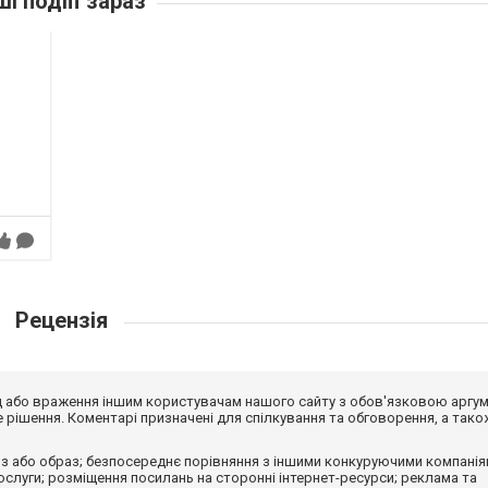
ші подіїї зараз
Рецензія
від або враження іншим користувачам нашого сайту з обов'язковою аргу
рішення. Коментарі призначені для спілкування та обговорення, а тако
з або образ; безпосереднє порівняння з іншими конкуруючими компанія
 послуги; розміщення посилань на сторонні інтернет-ресурси; реклама та