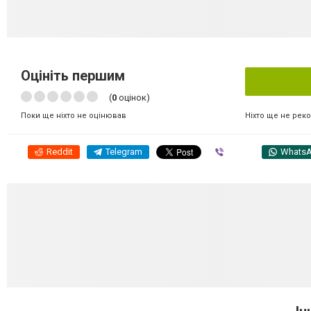
Оцініть першим
(
0
оцінок)
Ніхто ще не рек
Поки ще ніхто не оцінював
Reddit
Telegram
Viber
Whats