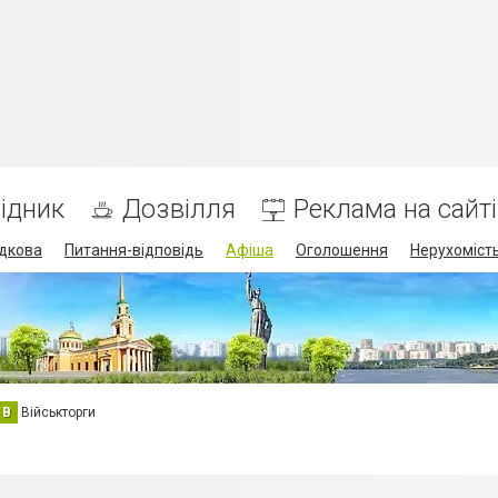
ідник
Дозвілля
Реклама на сайті
дкова
Питання-відповідь
Афіша
Оголошення
Нерухоміст
В
Військторги