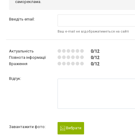
самореклама.
Введіть email:
Ваш e-mail не відображатиметься на сайті
Актуальність
0/12
Повнота інформації
0/12
Враження
0/12
Відгук:
Завантажити фото:
Вибрати