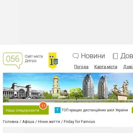
Новини
Дов
Погода
Карта міста
Дові
11
Т
ТОП кращих дистанційних шкіл України
Наші спецпроєкти
Головна
Афіша
Нічне життя
Friday for Famous