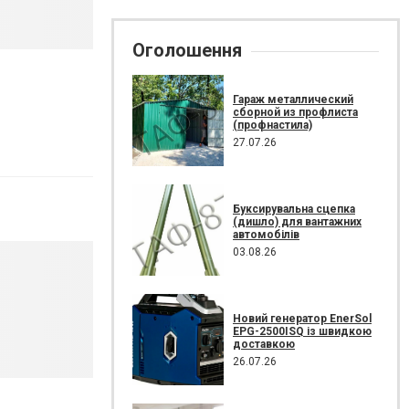
Оголошення
Гараж металлический
сборной из профлиста
(профнастила)
27.07.26
Буксирувальна сцепка
(дишло) для вантажних
автомобілів
03.08.26
Новий генератор EnerSol
EPG-2500ISQ із швидкою
доставкою
26.07.26