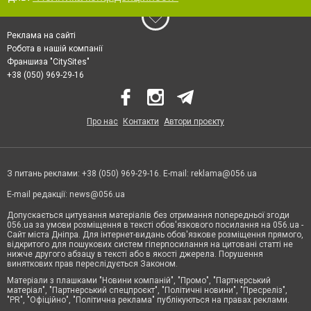
Реклама на сайті
Робота в нашій компанії
Франшиза "CitySites"
+38 (050) 969-29-16
Про нас
Контакти
Автори проєкту
З питань реклами: +38 (050) 969-29-16. E-mail:
reklama@056.ua
E-mail редакції:
news@056.ua
Допускається цитування матеріалів без отримання попередньої згоди
056.ua за умови розміщення в тексті обов'язкового посилання на 056.ua -
Сайт міста Дніпра. Для інтернет-видань обов'язкове розміщення прямого,
відкритого для пошукових систем гіперпосилання на цитовані статті не
нижче другого абзацу в тексті або в якості джерела. Порушення
виняткових прав переслідується Законом.
Матеріали з плашками "Новини компаній", "Промо", "Партнерський
матеріал", "Партнерський спецпроєкт", "Політичні новини", "Пресреліз",
"PR", "Офіційно", "Політична реклама" публікуються на правах реклами.