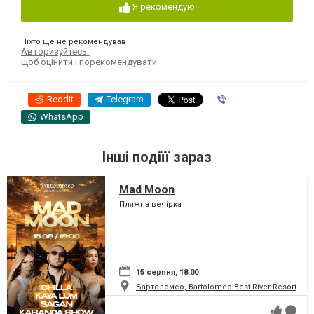
Я рекомендую
Ніхто ще не рекомендував
Авторизуйтесь
,
щоб оцінити і порекомендувати
Reddit
Telegram
Viber
WhatsApp
Інші подіїї зараз
Mad Moon
Пляжна вечірка
15 серпня, 18:00
Бартоломео, Bartolomeo Best River Resort