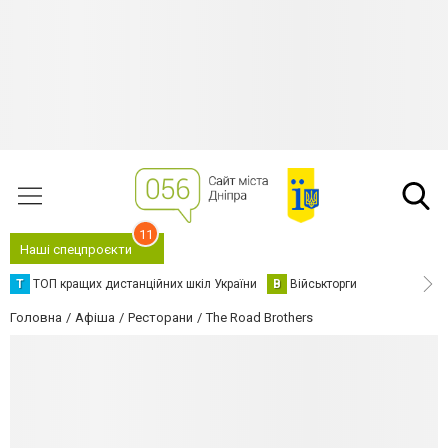
11
Наші спецпроєкти
Т
ТОП кращих дистанційних шкіл України
В
Військторги
Головна
Афіша
Ресторани
The Road Brothers