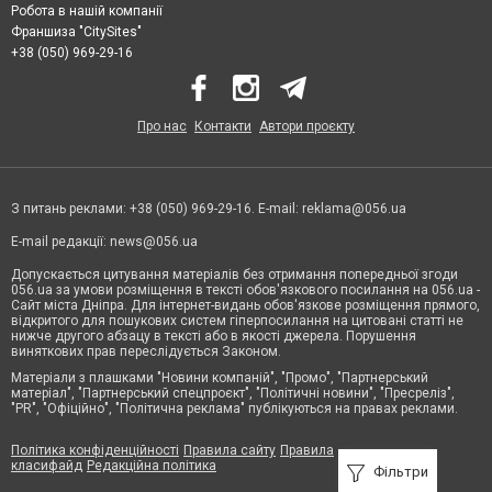
Робота в нашій компанії
Франшиза "CitySites"
+38 (050) 969-29-16
Про нас
Контакти
Автори проєкту
З питань реклами: +38 (050) 969-29-16. E-mail:
reklama@056.ua
E-mail редакції:
news@056.ua
Допускається цитування матеріалів без отримання попередньої згоди
056.ua за умови розміщення в тексті обов'язкового посилання на 056.ua -
Сайт міста Дніпра. Для інтернет-видань обов'язкове розміщення прямого,
відкритого для пошукових систем гіперпосилання на цитовані статті не
нижче другого абзацу в тексті або в якості джерела. Порушення
виняткових прав переслідується Законом.
Матеріали з плашками "Новини компаній", "Промо", "Партнерський
матеріал", "Партнерський спецпроєкт", "Політичні новини", "Пресреліз",
"PR", "Офіційно", "Політична реклама" публікуються на правах реклами.
Політика конфіденційності
Правила сайту
Правила
класифайд
Редакційна політика
Фільтри