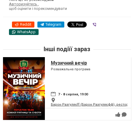
Авторизуйтесь
,
щоб оцінити і порекомендувати
Reddit
Telegram
Viber
WhatsApp
Інші подіїї зараз
Музичний вечір
Розважальна програма
7 - 8 серпня, 19:00
Барон Разгуляєff (Барон Разгуляєфф), ресторан