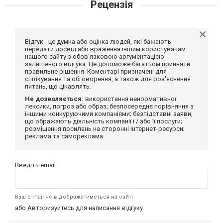
Рецензія
Відгук - це думка або оцінка людей, які бажають
передати досвід або враження іншим користувачам
нашого сайту з обов'язковою аргументацією
залишеного відгука. Це допоможе багатьом прийняти
правильне рішення. Коментарі призначені для
спілкування та обговорення, а також для роз'яснення
питань, що цікавлять.
Не дозволяється:
використання ненормативної
лексики, погроз або образ; безпосереднє порівняння з
іншими конкуруючими компаніями; безпідставні заяви,
що ображають діяльність компанії і / або її послуги;
розміщення посилань на сторонні інтернет-ресурси;
реклама та самореклама.
Введіть email:
Ваш e-mail не відображатиметься на сайті
або
Авторизуйтесь
для написання відгуку