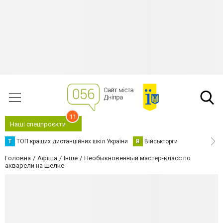
11
Наші спецпроєкти
Т
ТОП кращих дистанційних шкіл України
В
Військторги
Головна
Афіша
Інше
Необыкновенный мастер-класс по
акварели на шелке