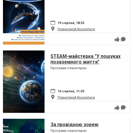
19 серпня, 18:30
Планетарій Noosphere
STEAM-майстерка "У пошуках
позаземного життя"
Програма планетарію
16 серпня, 11:30
Планетарій Noosphere
За провідною зорею
Програма планетарію