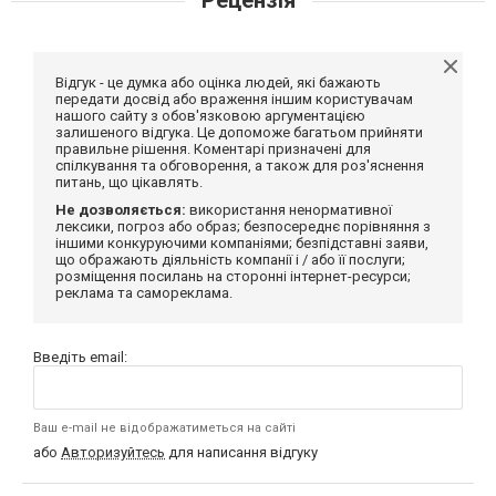
Відгук - це думка або оцінка людей, які бажають
передати досвід або враження іншим користувачам
нашого сайту з обов'язковою аргументацією
залишеного відгука. Це допоможе багатьом прийняти
правильне рішення. Коментарі призначені для
спілкування та обговорення, а також для роз'яснення
питань, що цікавлять.
Не дозволяється:
використання ненормативної
лексики, погроз або образ; безпосереднє порівняння з
іншими конкуруючими компаніями; безпідставні заяви,
що ображають діяльність компанії і / або її послуги;
розміщення посилань на сторонні інтернет-ресурси;
реклама та самореклама.
Введіть email:
Ваш e-mail не відображатиметься на сайті
або
Авторизуйтесь
для написання відгуку