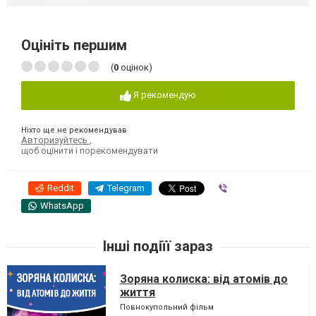
Оцініть першим
(
0
оцінок)
Я рекомендую
Ніхто ще не рекомендував
Авторизуйтесь
,
щоб оцінити і порекомендувати
Reddit
Telegram
Viber
WhatsApp
Інші подіїї зараз
Зоряна колиска: від атомів до
життя
Повнокупольний фільм