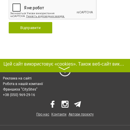
Відправити
Цей сайт використовує «cookies». Також веб-сайт використовує інтернет-сервіс для збору технічних даних стосовно відвідувачів з метою отримання маркетингової та статистичної інформації. Умови обробки даних відвідувачів сайту див.
〉
Реклама на сайті
Робота в нашій компанії
Франшиза "CitySites"
+38 (050) 969-29-16
Про нас
Контакти
Автори проєкту