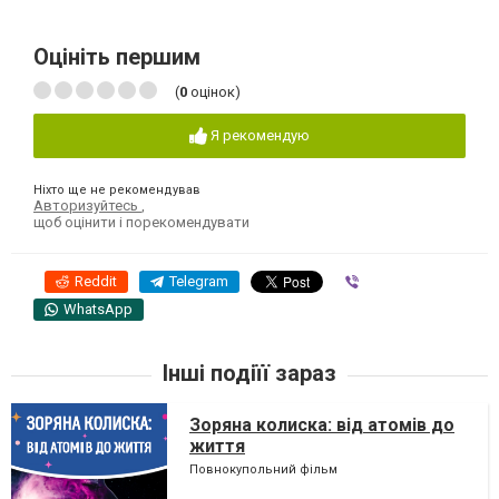
Оцініть першим
(
0
оцінок)
Я рекомендую
Ніхто ще не рекомендував
Авторизуйтесь
,
щоб оцінити і порекомендувати
Reddit
Telegram
Viber
WhatsApp
Інші подіїї зараз
Зоряна колиска: від атомів до
життя
Повнокупольний фільм