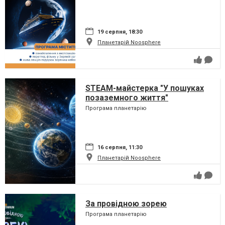
19 серпня, 18:30
Планетарій Noosphere
STEAM-майстерка "У пошуках
позаземного життя"
Програма планетарію
16 серпня, 11:30
Планетарій Noosphere
За провідною зорею
Програма планетарію