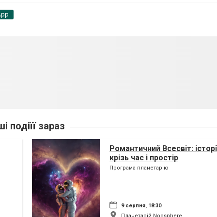
App
ші подіїї зараз
Романтичний Всесвіт: історі
крізь час і простір
Програма планетарію
9 серпня, 18:30
Планетарій Noosphere