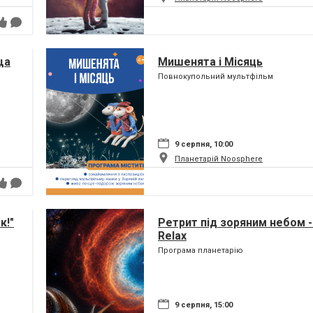
ща
Мишенята і Місяць
Повнокупольний мультфільм
9 серпня, 10:00
Планетарій Noosphere
к!"
Ретрит під зоряним небом -
Relax
Програма планетарію
9 серпня, 15:00