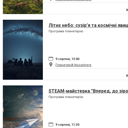
Літнє небо: сузір’я та космічні яви
Програма планетарію
9 серпня, 13:00
Планетарій Noosphere
STEAM-майстерка "Вперед, до зіро
Програма планетарію
9 серпня, 11:30