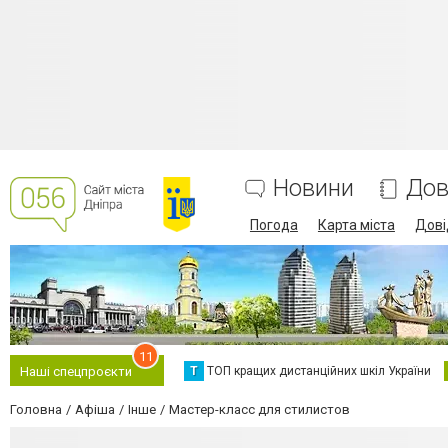
Новини
Дов
Погода
Карта міста
Дові
11
Т
ТОП кращих дистанційних шкіл України
Наші спецпроєкти
Головна
Афіша
Інше
Мастер-класс для стилистов