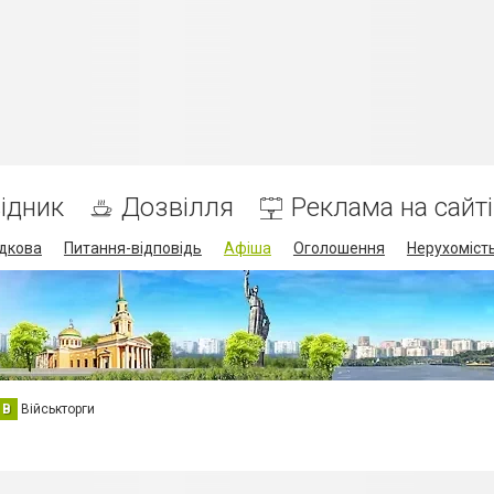
ідник
Дозвілля
Реклама на сайті
дкова
Питання-відповідь
Афіша
Оголошення
Нерухоміст
В
Військторги