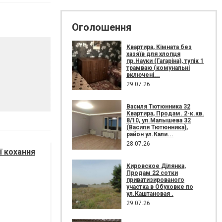
Оголошення
Квартира, Кімната без
хазяїв для хлопця
пр.Науки (Гагаріна), тупік 1
трамваю (комунальні
включені...
29.07.26
Василя Тютюнника 32
Квартира, Продам. 2-к.кв.
8/10, ул.Малышева 32
(Василя Тютюнника),
район ул.Кали...
28.07.26
ї кохання
Кировское Ділянка,
Продам 22 сотки
приватизированого
участка в Обуховке по
ул.Каштановая .
29.07.26