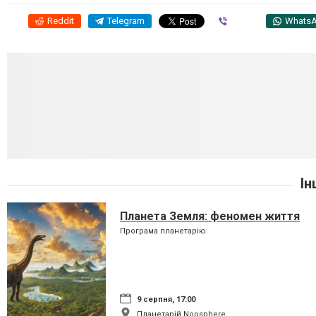
Reddit
Telegram
Viber
Whats
Ін
Планета Земля: феномен життя
Програма планетарію
9 серпня, 17:00
Планетарій Noosphere