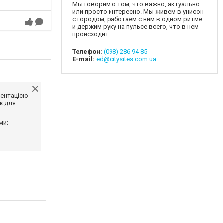
Мы говорим о том, что важно, актуально
или просто интересно. Мы живем в унисон
с городом, работаем с ним в одном ритме
и держим руку на пульсе всего, что в нем
происходит.
Телефон:
(098) 286 94 85
E-mail:
ed@citysites.com.ua
ментацією
ж для
ми;