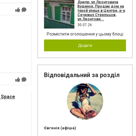
Днепр, ул.Леонтовича
Будинок, Продам дом на
тихой улице в Центре, р-н
Сечевых Стрельцов,
ул.Леонтови...
30.07.26
Розмістити оголошення у цьому блоці
Додати
Відповідальний за розділ
 Space
Євгенія (афіша)