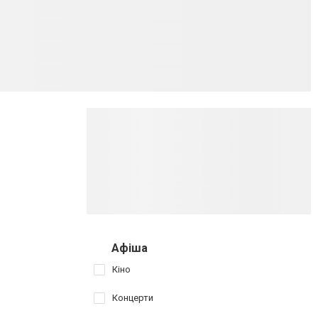
Афіша
Кіно
Концерти