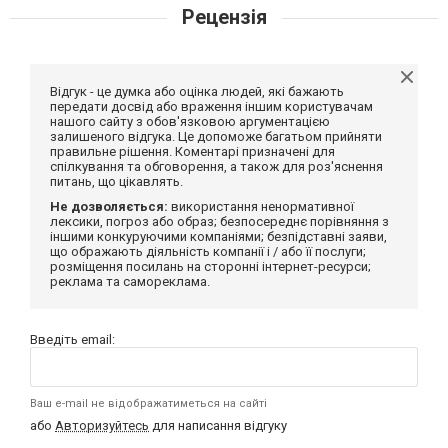
Рецензія
Відгук - це думка або оцінка людей, які бажають
передати досвід або враження іншим користувачам
нашого сайту з обов'язковою аргументацією
залишеного відгука. Це допоможе багатьом прийняти
правильне рішення. Коментарі призначені для
спілкування та обговорення, а також для роз'яснення
питань, що цікавлять.
Не дозволяється:
використання ненормативної
лексики, погроз або образ; безпосереднє порівняння з
іншими конкуруючими компаніями; безпідставні заяви,
що ображають діяльність компанії і / або її послуги;
розміщення посилань на сторонні інтернет-ресурси;
реклама та самореклама.
Введіть email:
Ваш e-mail не відображатиметься на сайті
або
Авторизуйтесь
для написання відгуку