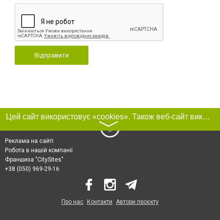
Відправити
Цей сайт використовує «cookies». Також веб-сайт використовує інтернет-сервіс для збору технічних даних стосовно відвідувачів з метою отримання маркетингової та статистичної інформації. Умови обробки даних відвідувачів сайту див.
〉
Реклама на сайті
Робота в нашій компанії
Франшиза "CitySites"
+38 (050) 969-29-16
Про нас
Контакти
Автори проєкту