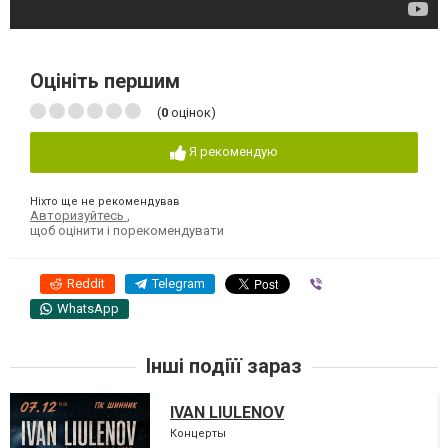
Оцініть першим
(
0
оцінок)
Я рекомендую
Ніхто ще не рекомендував
Авторизуйтесь
,
щоб оцінити і порекомендувати
Reddit
Telegram
Viber
WhatsApp
Інші подіїї зараз
IVAN LIULENOV
Концерты