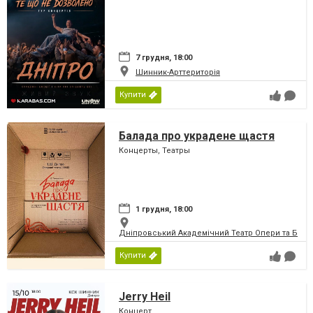
7 грудня, 18:00
Шинник-Арттериторія
Купити
Балада про украдене щастя
Концерты, Театры
1 грудня, 18:00
Дніпровський Академічний Театр Опери та Бале
Купити
Jerry Heil
Концерт