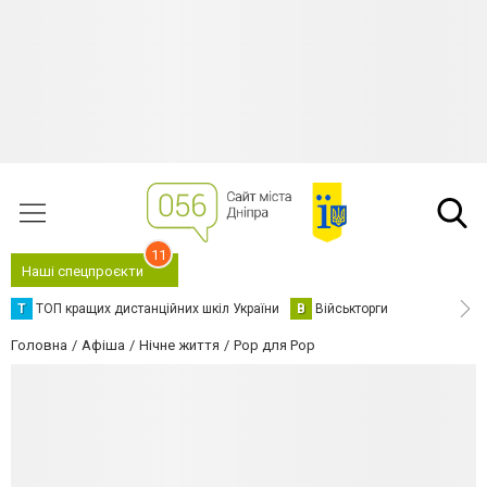
11
Наші спецпроєкти
Т
ТОП кращих дистанційних шкіл України
В
Військторги
Головна
Афіша
Нічне життя
Pop для Pop