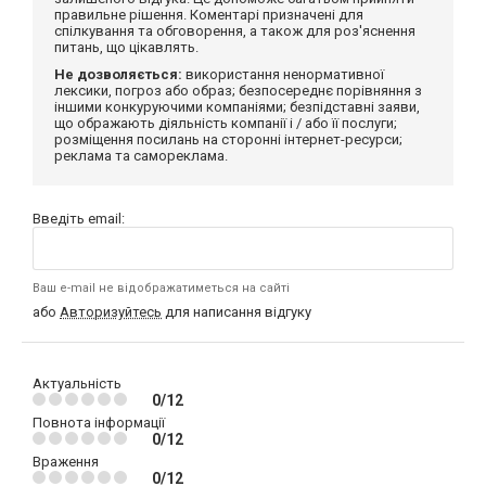
правильне рішення. Коментарі призначені для
спілкування та обговорення, а також для роз'яснення
питань, що цікавлять.
Не дозволяється:
використання ненормативної
лексики, погроз або образ; безпосереднє порівняння з
іншими конкуруючими компаніями; безпідставні заяви,
що ображають діяльність компанії і / або її послуги;
розміщення посилань на сторонні інтернет-ресурси;
реклама та самореклама.
Введіть email:
Ваш e-mail не відображатиметься на сайті
або
Авторизуйтесь
для написання відгуку
Актуальність
0/12
Повнота інформації
0/12
Враження
0/12