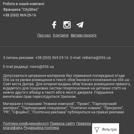
Робота в нашій компанії
Франшиза "CitySites"
+38 (050) 969-29-16
Про нас
Контакти
Автори проєкту
З питань реклами: +38 (050) 969-29-16. E-mail:
reklama@056.ua
E-mail редакції:
news@056.ua
Допускається цитування матеріалів без отримання попередньої згоди
056.ua за умови розміщення в тексті обов'язкового посилання на 056.ua -
Сайт міста Дніпра. Для інтернет-видань обов'язкове розміщення прямого,
відкритого для пошукових систем гіперпосилання на цитовані статті не
нижче другого абзацу в тексті або в якості джерела. Порушення
виняткових прав переслідується Законом.
Матеріали з плашками "Новини компаній", "Промо", "Партнерський
матеріал", "Партнерський спецпроєкт", "Політичні новини", "Пресреліз",
"PR", "Офіційно", "Політична реклама" публікуються на правах реклами.
Політика конфіденційності
Правила сайту
Правила
класифайд
Редакційна політика
Фільтри