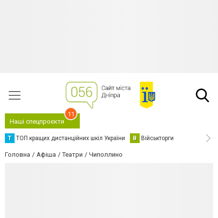
11
Наші спецпроєкти
Т
ТОП кращих дистанційних шкіл України
В
Військторги
Головна
Афіша
Театри
Чиполлино