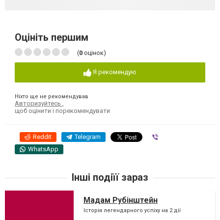
Оцініть першим
(
0
оцінок)
Я рекомендую
Ніхто ще не рекомендував
Авторизуйтесь
,
щоб оцінити і порекомендувати
Reddit
Telegram
Viber
WhatsApp
Інші подіїї зараз
Мадам Рубінштейн
Історія легендарного успіху на 2 дії