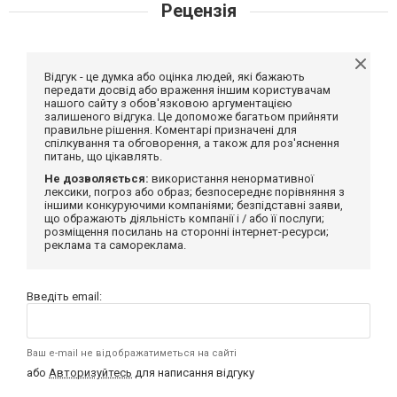
Рецензія
Відгук - це думка або оцінка людей, які бажають
передати досвід або враження іншим користувачам
нашого сайту з обов'язковою аргументацією
залишеного відгука. Це допоможе багатьом прийняти
правильне рішення. Коментарі призначені для
спілкування та обговорення, а також для роз'яснення
питань, що цікавлять.
Не дозволяється:
використання ненормативної
лексики, погроз або образ; безпосереднє порівняння з
іншими конкуруючими компаніями; безпідставні заяви,
що ображають діяльність компанії і / або її послуги;
розміщення посилань на сторонні інтернет-ресурси;
реклама та самореклама.
Введіть email:
Ваш e-mail не відображатиметься на сайті
або
Авторизуйтесь
для написання відгуку