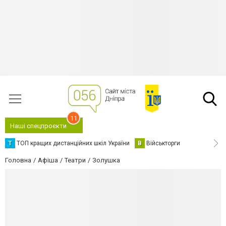
11
Наші спецпроєкти
Т
ТОП кращих дистанційних шкіл України
В
Військторги
Головна
Афіша
Театри
Золушка