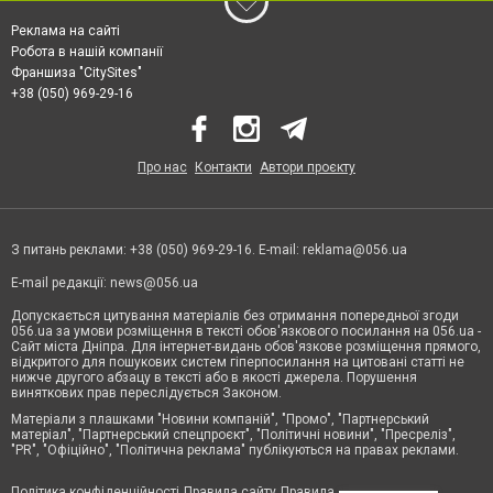
Реклама на сайті
Робота в нашій компанії
Франшиза "CitySites"
+38 (050) 969-29-16
Про нас
Контакти
Автори проєкту
З питань реклами: +38 (050) 969-29-16. E-mail:
reklama@056.ua
E-mail редакції:
news@056.ua
Допускається цитування матеріалів без отримання попередньої згоди
056.ua за умови розміщення в тексті обов'язкового посилання на 056.ua -
Сайт міста Дніпра. Для інтернет-видань обов'язкове розміщення прямого,
відкритого для пошукових систем гіперпосилання на цитовані статті не
нижче другого абзацу в тексті або в якості джерела. Порушення
виняткових прав переслідується Законом.
Матеріали з плашками "Новини компаній", "Промо", "Партнерський
матеріал", "Партнерський спецпроєкт", "Політичні новини", "Пресреліз",
"PR", "Офіційно", "Політична реклама" публікуються на правах реклами.
Політика конфіденційності
Правила сайту
Правила