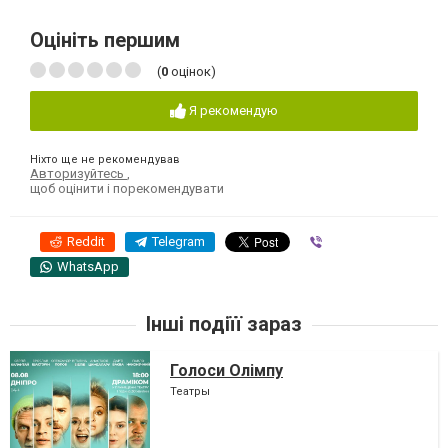
Оцініть першим
(
0
оцінок)
Я рекомендую
Ніхто ще не рекомендував
Авторизуйтесь
,
щоб оцінити і порекомендувати
Reddit
Telegram
Viber
WhatsApp
Інші подіїї зараз
Голоси Олімпу
Театры