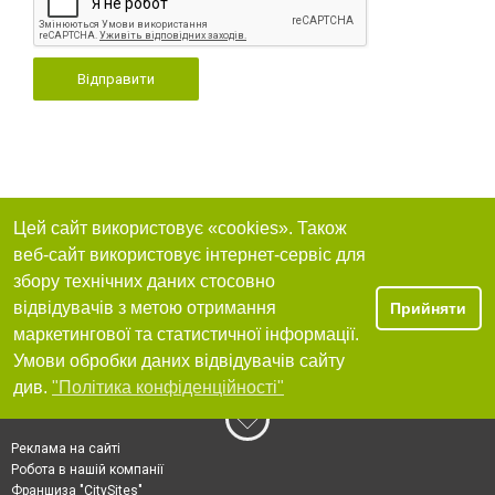
Відправити
Цей сайт використовує «cookies». Також
веб-сайт використовує інтернет-сервіс для
збору технічних даних стосовно
відвідувачів з метою отримання
Прийняти
маркетингової та статистичної інформації.
Умови обробки даних відвідувачів сайту
див.
"Політика конфіденційності"
Реклама на сайті
Робота в нашій компанії
Франшиза "CitySites"