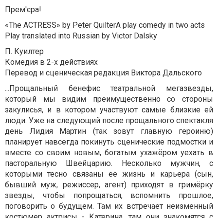
Прем'єра!
«The ACTRESS» by Peter QuilterA play comedy in two acts
Play translated into Russian by Victor Dalsky
П. Куилтер
Комедия в 2-х действиях
Перевод и сценическая редакция Виктора Дальского
...Прощальный бенефис театральной мегазвезды,
который мы видим преимущественно со стороны
закулисья, и в котором участвуют самые близкие ей
люди. Уже на следующий после прощального спектакля
день Лидия Мартин (так зовут главную героиню)
планирует навсегда покинуть сценические подмостки и
вместе со своим новым, богатым ухажёром уехать в
пасторальную Швейцарию. Несколько мужчин, с
которыми тесно связаны её жизнь и карьера (сын,
бывший муж, режиссер, агент) приходят в гримёрку
звезды, чтобы попрощаться, вспомнить прошлое,
поговорить о будущем. Там их встречает неизменный
костюмер актрисы - Катерина, там они знакомятся с