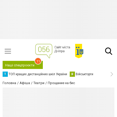
11
Наші спецпроєкти
Т
ТОП кращих дистанційних шкіл України
В
Військторги
Головна
Афіша
Театри
Прощание на бис