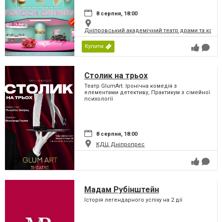
8 серпня, 18:00
Дніпровський академічний театр драми та коме
Купити
Столик на трьох
Театр GlumArt. Іронічна комедія з
елементами детективу, Практикум з сімейної
психології
8 серпня, 18:00
КДЦ Дніпропрес
Мадам Рубінштейн
Історія легендарного успіху на 2 дії