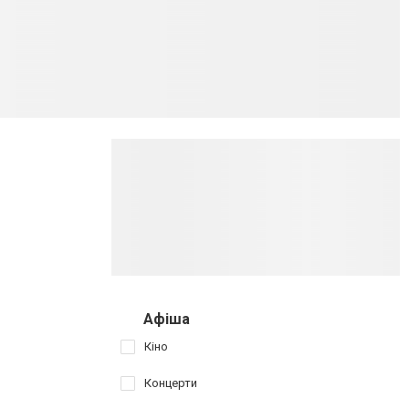
Афіша
Кіно
Концерти