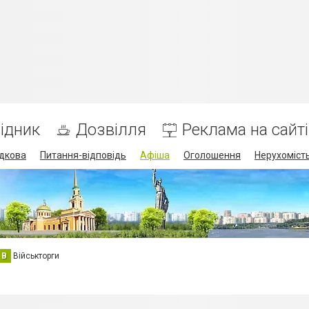
ідник
Дозвілля
Реклама на сайті
дкова
Питання-відповідь
Афіша
Оголошення
Нерухоміст
В
Військторги