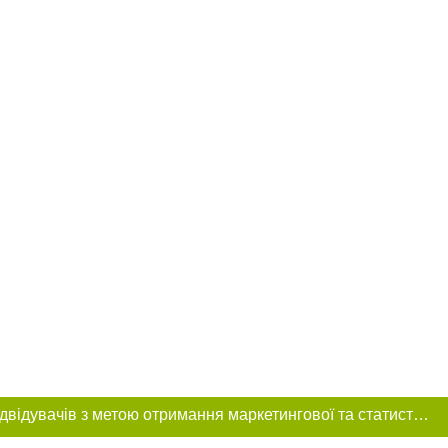
Цей сайт використовує «cookies». Також веб-сайт використовує інтернет-сервіс для збору технічних даних стосовно відвідувачів з метою отримання маркетингової та статистичної інформації. Умови обробки даних відвідувачів сайту див.