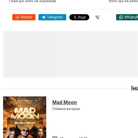
Ніхто ще не рек
Поки ще ніхто не оцінював
Reddit
Telegram
Viber
Whats
Ін
Mad Moon
Пляжна вечірка