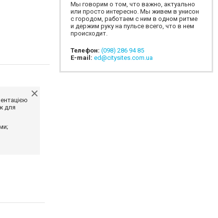
Мы говорим о том, что важно, актуально
или просто интересно. Мы живем в унисон
с городом, работаем с ним в одном ритме
и держим руку на пульсе всего, что в нем
происходит.
Телефон:
(098) 286 94 85
E-mail:
ed@citysites.com.ua
ментацією
ж для
ми;