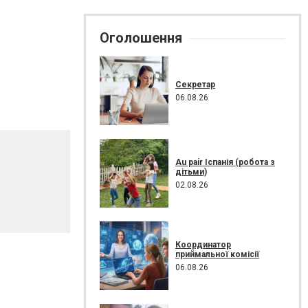
Оголошення
Секретар
06.08.26
Au pair Іспанія (робота з
дітьми)
02.08.26
Координатор
приймальної комісії
06.08.26