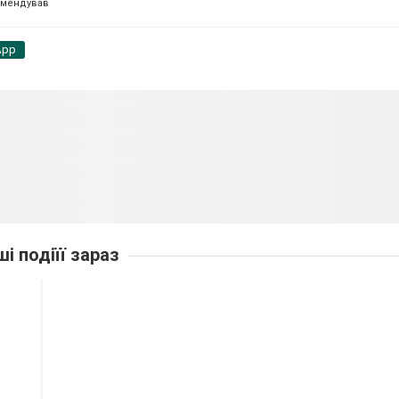
омендував
App
ші подіїї зараз