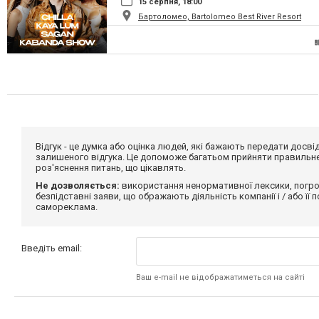
15 серпня, 18:00
Бартоломео, Bartolomeo Best River Resort
Відгук - це думка або оцінка людей, які бажають передати дос
залишеного відгука. Це допоможе багатьом прийняти правильне 
роз'яснення питань, що цікавлять.
Не дозволяється:
використання ненормативної лексики, погро
безпідставні заяви, що ображають діяльність компанії і / або її
самореклама.
Введіть email:
Ваш e-mail не відображатиметься на сайті