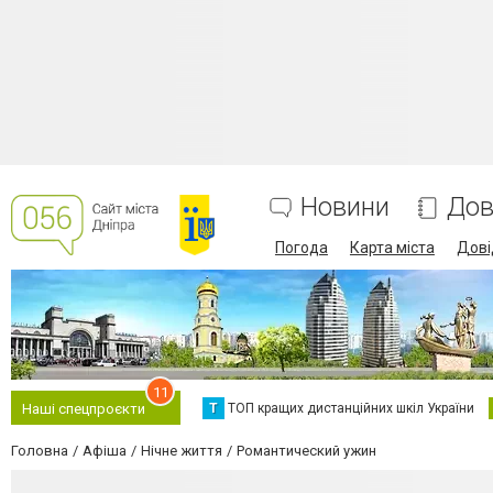
Новини
Дов
Погода
Карта міста
Дові
11
Т
ТОП кращих дистанційних шкіл України
Наші спецпроєкти
Головна
Афіша
Нічне життя
Романтический ужин