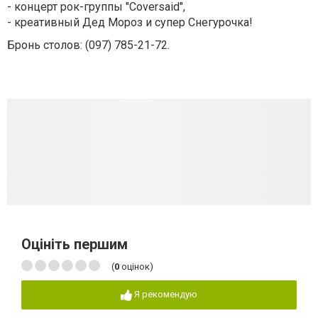
- концерт рок-группы "Coversaid",
- креативный Дед Мороз и супер Снегурочка!
Бронь столов: (097) 785-21-72.
Оцініть першим
(
0
оцінок)
Я рекомендую