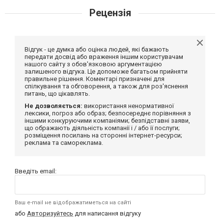
Рецензія
Відгук - це думка або оцінка людей, які бажають
передати досвід або враження іншим користувачам
нашого сайту з обов'язковою аргументацією
залишеного відгука. Це допоможе багатьом прийняти
правильне рішення. Коментарі призначені для
спілкування та обговорення, а також для роз'яснення
питань, що цікавлять.
Не дозволяється:
використання ненормативної
лексики, погроз або образ; безпосереднє порівняння з
іншими конкуруючими компаніями; безпідставні заяви,
що ображають діяльність компанії і / або її послуги;
розміщення посилань на сторонні інтернет-ресурси;
реклама та самореклама.
Введіть email:
Ваш e-mail не відображатиметься на сайті
або
Авторизуйтесь
для написання відгуку