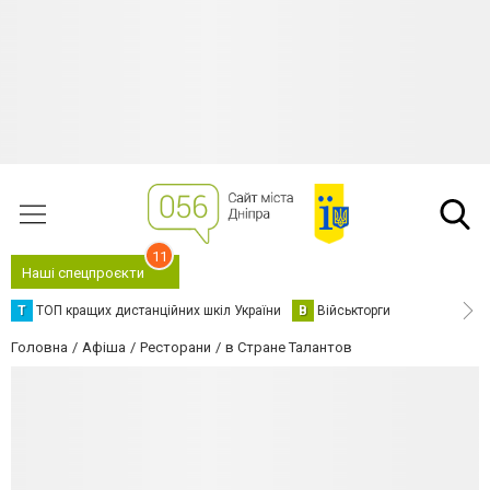
11
Наші спецпроєкти
Т
ТОП кращих дистанційних шкіл України
В
Військторги
Головна
Афіша
Ресторани
в Стране Талантов