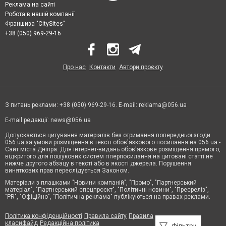
Реклама на сайті
Робота в нашій компанії
Франшиза "CitySites"
+38 (050) 969-29-16
Про нас
Контакти
Автори проєкту
З питань реклами: +38 (050) 969-29-16. E-mail:
reklama@056.ua
E-mail редакції:
news@056.ua
Допускається цитування матеріалів без отримання попередньої згоди
056.ua за умови розміщення в тексті обов'язкового посилання на 056.ua -
Сайт міста Дніпра. Для інтернет-видань обов'язкове розміщення прямого,
відкритого для пошукових систем гіперпосилання на цитовані статті не
нижче другого абзацу в тексті або в якості джерела. Порушення
виняткових прав переслідується Законом.
Матеріали з плашками "Новини компаній", "Промо", "Партнерський
матеріал", "Партнерський спецпроєкт", "Політичні новини", "Пресреліз",
"PR", "Офіційно", "Політична реклама" публікуються на правах реклами.
Політика конфіденційності
Правила сайту
Правила
класифайд
Редакційна політика
Фільтри