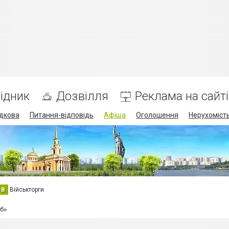
ідник
Дозвілля
Реклама на сайті
дкова
Питання-відповідь
Афіша
Оголошення
Нерухоміст
В
Військторги
б»