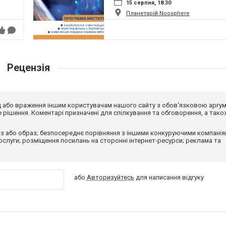
15 серпня, 18:30
Планетарій Noosphere
Рецензія
від або враження іншим користувачам нашого сайту з обов'язковою аргу
рішення. Коментарі призначені для спілкування та обговорення, а тако
з або образ; безпосереднє порівняння з іншими конкуруючими компанія
 послуги; розміщення посилань на сторонні інтернет-ресурси; реклама та
або
Авторизуйтесь
для написання відгуку