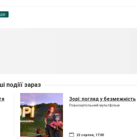
App
ші подіїї зараз
тя
Зорі: погляд у безмежність
Повнокупольний мультфільм
22 серпня, 17:00