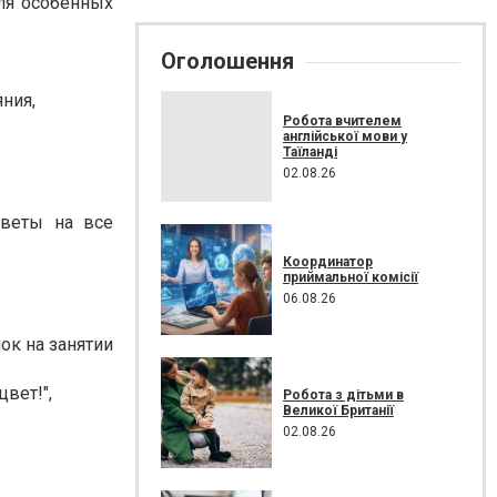
для особенных
Оголошення
яния,
Робота вчителем
англійської мови у
Таїланді
02.08.26
тветы на все
Координатор
приймальної комісії
06.08.26
ок на занятии
вет!",
Робота з дітьми в
Великої Британії
02.08.26