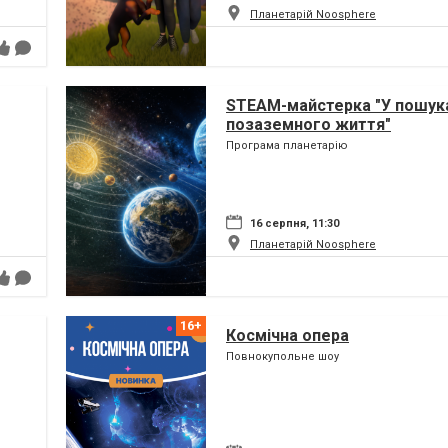
Планетарій Noosphere
STEAM-майстерка "У пошук
позаземного життя"
Програма планетарію
16 серпня, 11:30
Планетарій Noosphere
Космічна опера
Повнокупольне шоу