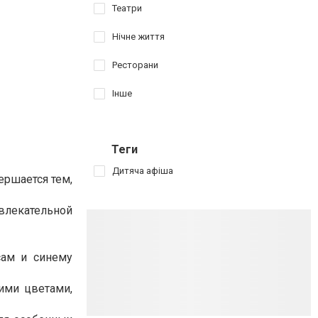
Театри
Нічне життя
Ресторани
Інше
Теги
Дитяча афіша
ершается тем,
влекательной
сам и синему
гими цветами,