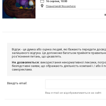
16 серпня, 10:00
Планетарій Noosphere
Відгук - це думка або оцінка людей, які бажають передати дос
залишеного відгука. Це допоможе багатьом прийняти правильне 
роз'яснення питань, що цікавлять.
Не дозволяється:
використання ненормативної лексики, погро
безпідставні заяви, що ображають діяльність компанії і / або її
самореклама.
Введіть email:
Ваш e-mail не відображатиметься на сайті