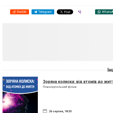
Reddit
Telegram
Viber
Whats
Ін
Зоряна колиска: від атомів до жит
Повнокупольний фільм
26 серпня, 18:30