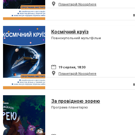
Планетарій Noosphere
Космічний круїз
Повнокупольний мультфільм
19 серпня, 18:30
Планетарій Noosphere
За провідною зорею
Програма планетарію