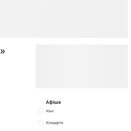
»
Афіша
Кіно
Концерти