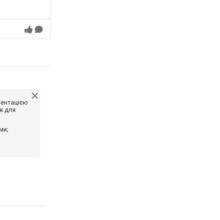
ментацією
ж для
ми;