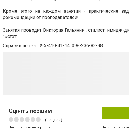
Кроме этого на каждом занятии - практические зад
рекомендации от преподавателей!
Занятия проводит Виктория Гальяник
, стилист, имидж-д
"Эстет".
Справки по тел.: 095-410-41-14, 098-236-83-98.
Оцініть першим
(
0
оцінок)
Ніхто ще не рек
Поки ще ніхто не оцінював