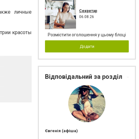
Секретар
также личные
06.08.26
стрии красоты
Розмістити оголошення у цьому блоці
Додати
Відповідальний за розділ
Євгенія (афіша)