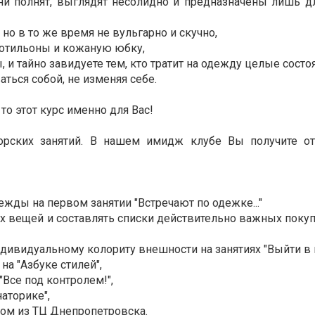
о они полнят, выглядят несолидно и предназначены лишь 
 но в то же время не вульгарно и скучно,
 ботильоны и кожаную юбку,
ы, и тайно завидуете тем, кто тратит на одежду целые состо
ваться собой, не изменяя себе.
то этот курс именно для Вас!
торских занятий. В нашем имидж клубе Вы получите о
жды на первом занятии "Встречают по одежке..."
х вещей и составлять списки действительно важных покуп
индивидуальному колориту внешности на занятиях "Выйти в ц
на "Азбуке стилей",
"Все под контролем!",
аторике",
ном из ТЦ Днепропетровска.