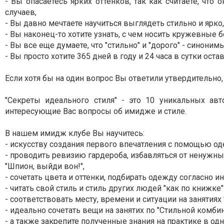
- Вы опасаетесь ярких оттенков, так как считаете, чт
случаев,
- Вы давно мечтаете научиться выглядеть стильно и ярко,
- Вы наконец-то хотите узнать, с чем носить кружевные
- Вы все еще думаете, что "стильно" и "дорого" - синоним
- Вы просто хотите 365 дней в году и 24 часа в сутки оста
Если хотя бы на один вопрос Вы ответили утвердительно, 
"Секреты идеального стиля" - это 10 уникальных ав
интересующие Вас вопросы об имидже и стиле.
В нашем имидж клубе Вы научитесь:
- искусству создания первого впечатления с помощью оде
- проводить ревизию гардероба, избавляться от ненужны
"Шпион, выйди вон!",
- сочетать цвета и оттенки, подбирать одежду согласно 
- читать свой стиль и стиль других людей "как по книжке" 
- соответствовать месту, времени и ситуации на занятиях 
- идеально сочетать вещи на занятих по "Стильной комбин
- а также закрепите полученные знания на практике в од