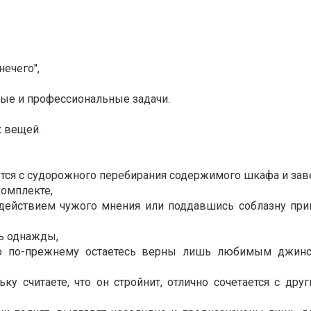
нечего",
ые и профессиональные задачи.
 вещей.
ается с судорожного перебирания содержимого шкафа и зав
комплекте,
действием чужого мнения или поддавшись соблазну при
ь однажды,
 но по-прежнему остаетесь верны лишь любимым джин
у считаете, что он стройнит, отлично сочетается с дру