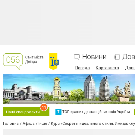
Новини
Дов
Погода
Карта міста
Дові
11
Т
ТОП кращих дистанційних шкіл України
Наші спецпроєкти
Головна
Афіша
Інше
Курс «Секреты идеального стиля. Имидж клу