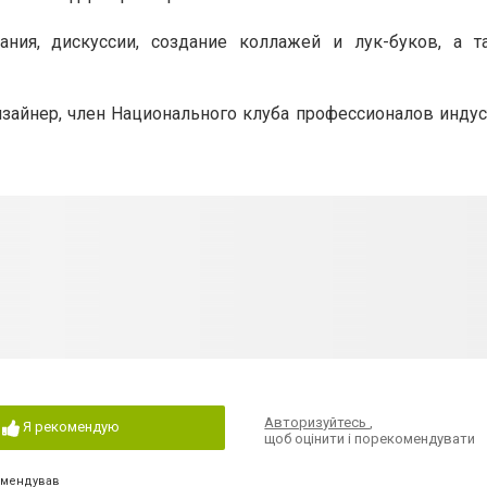
ания, дискуссии, создание коллажей и лук-буков, а 
изайнер, член Национального клуба профессионалов инду
Авторизуйтесь
,
Я рекомендую
щоб оцінити і порекомендувати
омендував