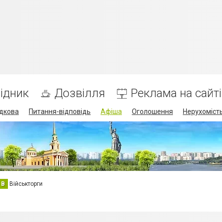
ідник
Дозвілля
Реклама на сайті
дкова
Питання-відповідь
Афіша
Оголошення
Нерухоміст
В
Військторги