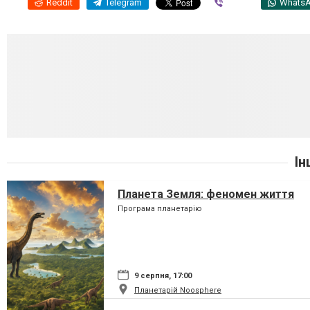
Reddit
Telegram
Viber
Whats
Ін
Планета Земля: феномен життя
Програма планетарію
9 серпня, 17:00
Планетарій Noosphere