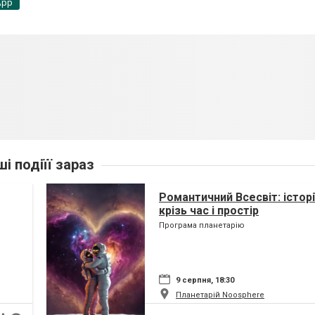
App
ші подіїї зараз
Романтичний Всесвіт: історі
крізь час і простір
Програма планетарію
9 серпня, 18:30
Планетарій Noosphere