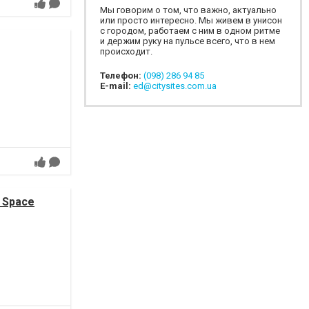
Мы говорим о том, что важно, актуально
или просто интересно. Мы живем в унисон
с городом, работаем с ним в одном ритме
и держим руку на пульсе всего, что в нем
происходит.
Телефон:
(098) 286 94 85
E-mail:
ed@citysites.com.ua
 Space