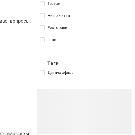
Театри
Нічне життя
вас вопросы.
Ресторани
Інше
Теги
Дитяча афіша
те счастливы!