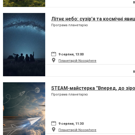
Літнє небо: сузір’я та космічні яви
Програма планетарію
9 серпня, 13:00
Планетарій Noosphere
STEAM-майстерка "Вперед, до зіро
Програма планетарію
9 серпня, 11:30
Планетарій Noosphere