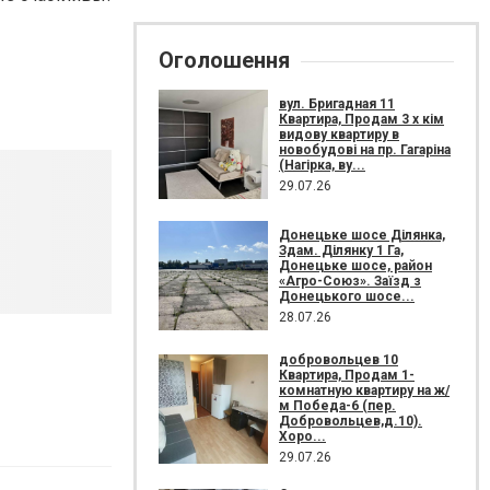
Оголошення
вул. Бригадная 11
Квартира, Продам 3 х кім
видову квартиру в
новобудові на пр. Гагаріна
(Нагірка, ву...
29.07.26
Донецьке шосе Ділянка,
Здам. Ділянку 1 Га,
Донецьке шосе, район
«Агро-Союз». Заїзд з
Донецького шосе...
28.07.26
добровольцев 10
Квартира, Продам 1-
комнатную квартиру на ж/
м Победа-6 (пер.
Добровольцев,д.10).
Хоро...
29.07.26