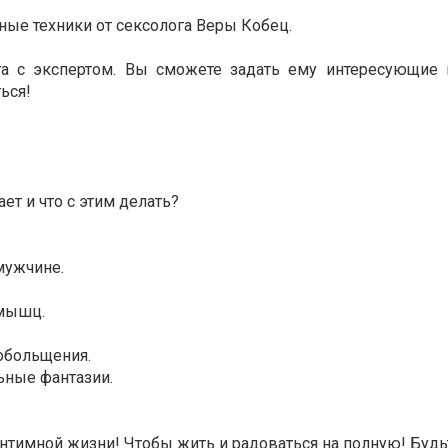
ые техники от сексолога Веры Кобец.
га с экспертом. Вы сможете задать ему интересующие 
ься!
ет и что с этим делать?
мужчине.
 мышц.
 обольщения.
ьные фантазии.
интимной жизни! Чтобы жить и радоваться на полную! Будь