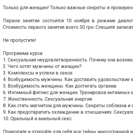
Только для женщин! Только важные секреты и проверенн
Первое занятие состоится 10 ноября в режиме диало
Стоимость первого занятия всего 30 грн. Спешите записат
Не пропустите!
Программа курса:
1. Сексуальная неудовлетворенность. Почему она возника
2. Чего хотят мужчины от женщин?
3. Комплексы и успехи в сексе.
4. Возбудимость мужчины. Как доставить удовольствие 
5. Возбудимость женщины. Как достигать оргазма.
6. Интимный фитнес для женщин. Тренировка интимных
7. Женственность. Сексуальная энергия.
8. Как стать магнитом для мужчины. Секреты соблазна и
9. Как предотвратить охлаждение в отношениях. Сексуал
10. Оральный и анальный секс.
Приходите и откройте для себя все тайны многогранной 