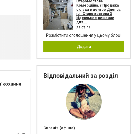
Старомостова
Комерційна, ? Продажа
склада в центре Днепра,
пл. Старомостова 3
Идеальное решение
для...
28.07.26
Розмістити оголошення у цьому блоці
Додати
Відповідальний за розділ
ї кохання
Євгенія (афіша)