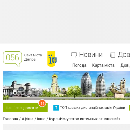
Новини
Дов
Погода
Карта міста
Дові
11
Т
ТОП кращих дистанційних шкіл України
Наші спецпроєкти
Головна
Афіша
Інше
Курс «Искусство интимных отношений»