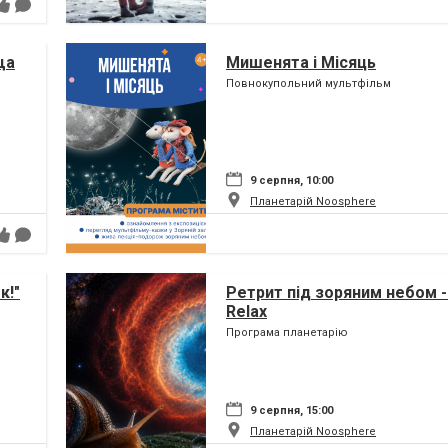
ща
Мишенята і Місяць
Повнокупольний мультфільм
9 серпня, 10:00
Планетарій Noosphere
к!"
Ретрит під зоряним небом -
Relax
Програма планетарію
9 серпня, 15:00
Планетарій Noosphere