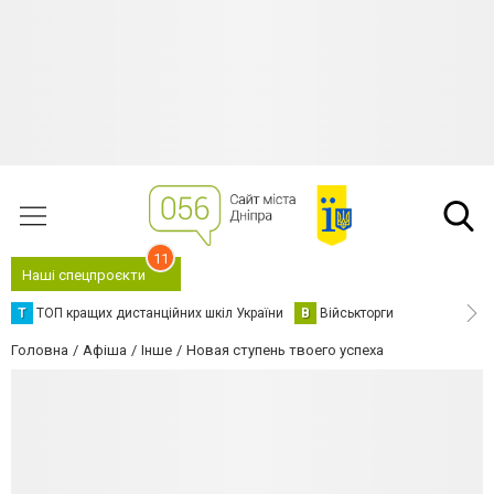
11
Наші спецпроєкти
Т
ТОП кращих дистанційних шкіл України
В
Військторги
Головна
Афіша
Інше
Новая ступень твоего успеха