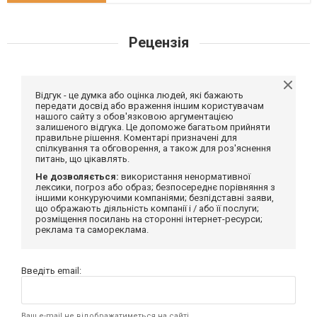
Рецензія
Відгук - це думка або оцінка людей, які бажають
передати досвід або враження іншим користувачам
нашого сайту з обов'язковою аргументацією
залишеного відгука. Це допоможе багатьом прийняти
правильне рішення. Коментарі призначені для
спілкування та обговорення, а також для роз'яснення
питань, що цікавлять.
Не дозволяється:
використання ненормативної
лексики, погроз або образ; безпосереднє порівняння з
іншими конкуруючими компаніями; безпідставні заяви,
що ображають діяльність компанії і / або її послуги;
розміщення посилань на сторонні інтернет-ресурси;
реклама та самореклама.
Введіть email:
Ваш e-mail не відображатиметься на сайті