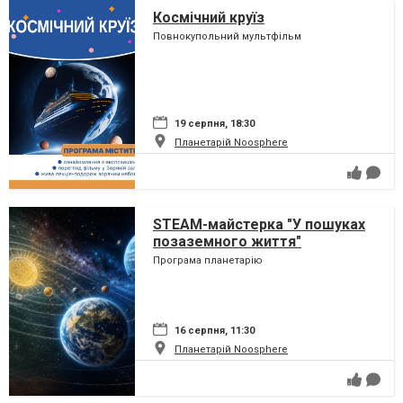
Космічний круїз
Повнокупольний мультфільм
19 серпня, 18:30
Планетарій Noosphere
STEAM-майстерка "У пошуках
позаземного життя"
Програма планетарію
16 серпня, 11:30
Планетарій Noosphere