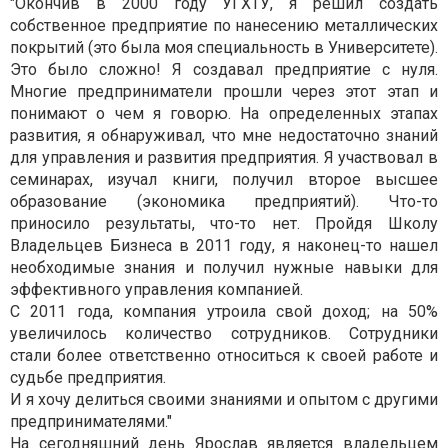
"Окончив в 2000 году УГХТУ, я решил создать
собственное предприятие по нанесению металлических
покрытий (это была моя специальность в Университете).
Это было сложно! Я создавал предприятие с нуля.
Многие предприниматели прошли через этот этап и
понимают о чем я говорю. На определенных этапах
развития, я обнаруживал, что мне недостаточно знаний
для управления и развития предприятия. Я участвовал в
семинарах, изучал книги, получил второе высшее
образование (экономика предприятий). Что-то
приносило результаты, что-то нет. Пройдя Школу
Владельцев Бизнеса в 2011 году, я наконец-то нашел
необходимые знания и получил нужные навыки для
эффективного управления компанией.
С 2011 года, компания утроила свой доход; на 50%
увеличилось количество сотрудников. Сотрудники
стали более ответственно относиться к своей работе и
судьбе предприятия.
И я хочу делиться своими знаниями и опытом с другими
предпринимателями."
На сегодняшний день Ярослав является владельцем