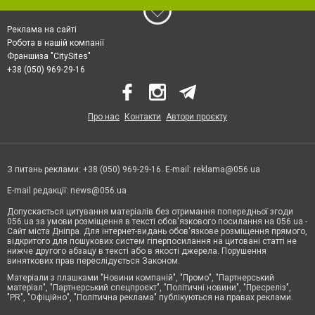
Реклама на сайті
Робота в нашій компанії
Франшиза "CitySites"
+38 (050) 969-29-16
Про нас
Контакти
Автори проєкту
З питань реклами: +38 (050) 969-29-16. E-mail:
reklama@056.ua
E-mail редакції:
news@056.ua
Допускається цитування матеріалів без отримання попередньої згоди
056.ua за умови розміщення в тексті обов'язкового посилання на 056.ua -
Сайт міста Дніпра. Для інтернет-видань обов'язкове розміщення прямого,
відкритого для пошукових систем гіперпосилання на цитовані статті не
нижче другого абзацу в тексті або в якості джерела. Порушення
виняткових прав переслідується Законом.
Матеріали з плашками "Новини компаній", "Промо", "Партнерський
матеріал", "Партнерський спецпроєкт", "Політичні новини", "Пресреліз",
"PR", "Офіційно", "Політична реклама" публікуються на правах реклами.