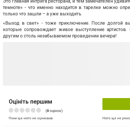
Это главная интрига ресторана, и тем замечателен удиви
темноте» - что именно находится в тарелке можно опре
только что зашли – а уже выходить.
«Выход в свет» - тоже приключение. После долгой в
которые сопровождает живое выступление артистов. 
другим о столь незабываемом проведении вечера!
Оцініть першим
(
0
оцінок)
Ніхто ще не рек
Поки ще ніхто не оцінював