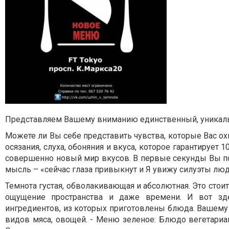
Представляем Вашему вниманию единственный, уникаль
Можете ли Вы себе представить чувства, которые Вас о
осязания, слуха, обоняния и вкуса, которое гарантирует
совершенно новый мир вкусов. В первые секунды Вы п
мысль – «сейчас глаза привыкнут и Я увижу силуэты люде
Темнота густая, обволакивающая и абсолютная. Это стоит 
ощущение пространства и даже времени. И вот зде
ингредиентов, из которых приготовлены блюда. Вашему
видов мяса, овощей. - Меню зеленое: Блюдо вегетариа