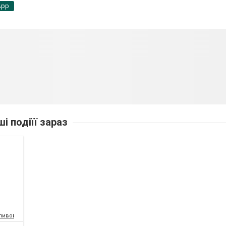
App
ші подіїї зараз
-пивоварня