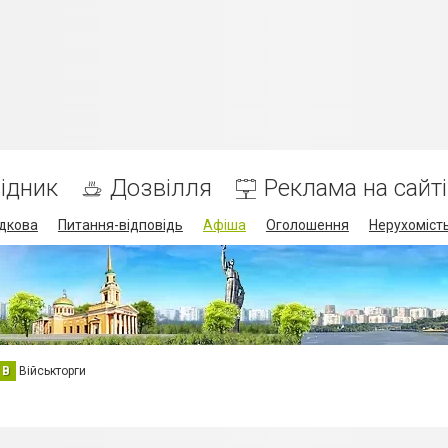
ідник
Дозвілля
Реклама на сайті
дкова
Питання-відповідь
Афіша
Оголошення
Нерухоміст
В
Військторги