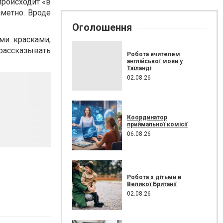
происходит «в
аметно. Вроде
Оголошення
ми красками,
рассказывать
Робота вчителем
англійської мови у
Таїланді
02.08.26
Координатор
приймальної комісії
06.08.26
Робота з дітьми в
Великої Британії
02.08.26