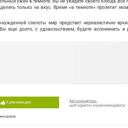
тельный ужин в темноте. Вы не увидите своего блюда, все 
делить только на вкус. Время «в темноте» пролетит нез
ынужденной слепоты мир предстает нереалистично ярки
Вы еще долго, с удовольствием, будете вспоминать и 
Авторизуйтесь
,
Я рекомендую
щоб оцінити і порекомендувати
омендував