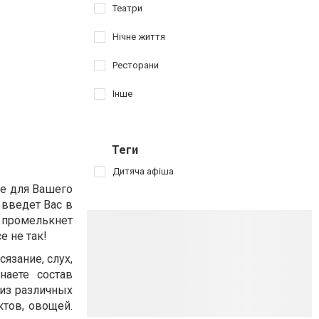
Театри
Нічне життя
Ресторани
Інше
Теги
Дитяча афіша
ие для Вашего
 введет Вас в
 промелькнет
е не так!
сязание, слух,
наете состав
 из различных
ктов, овощей.