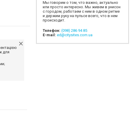
Мы говорим о том, что важно, актуально
или просто интересно. Мы живем в унисон
с городом, работаем с ним в одном ритме
и держим руку на пульсе всего, что в нем
происходит.
Телефон:
(098) 286 94 85
E-mail:
ed@citysites.com.ua
ментацією
ж для
ми;