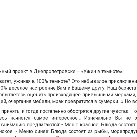
ный проект в Днепропетровске – «Ужин в темноте»!
хватят, ужиная в 100% темноте? Это небывалое приключен
 100% веселое настроение Вам и Вашему другу. Наш бариста
опытаетесь оценить происходящее привычными мерками,
й, очертания мебели, мрак превратится в сумерки…» Но вс
принять, и тогда постепенно обострятся другие чувства – о
сь начнется самое интересное… Изначально Вы не з
 вниманию предлагаются: - Меню красное: Блюда состоят
нское. - Меню синее: Блюда состоят из рыбы, морепроду