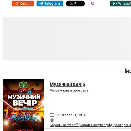
Reddit
Telegram
Viber
Whats
Ін
Музичний вечір
Розважальна програма
7 - 8 серпня, 19:00
Барон Разгуляєff (Барон Разгуляєфф), ресторан