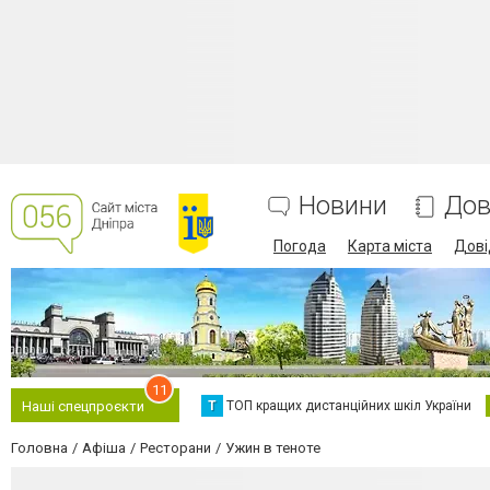
Новини
Дов
Погода
Карта міста
Дові
11
Т
ТОП кращих дистанційних шкіл України
Наші спецпроєкти
Головна
Афіша
Ресторани
Ужин в теноте