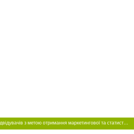
Цей сайт використовує «cookies». Також веб-сайт використовує інтернет-сервіс для збору технічних даних стосовно відвідувачів з метою отримання маркетингової та статистичної інформації. Умови обробки даних відвідувачів сайту див.