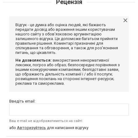
Рецензія
Відгук - це думка або оцінка людей, які бажають
передати досвід або враження іншим користувачам
нашого сайту з обов'язковою аргументацією
залишеного відгука. Це допоможе багатьом прийняти
правильне рішення. Коментарі призначені для
спілкування та обговорення, а також для роз'яснення
питань, що цікавлять.
Не дозволяється:
використання ненормативної
лексики, погроз або образ; безпосереднє порівняння з
іншими конкуруючими компаніями; безпідставні заяви,
що ображають діяльність компанії і / або її послуги;
розміщення посилань на сторонні інтернет-ресурси;
реклама та самореклама.
Введіть email:
Ваш e-mail не відображатиметься на сайті
або
Авторизуйтесь
для написання відгуку