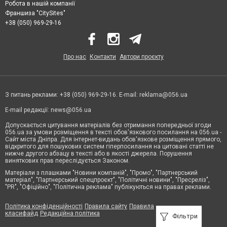
Робота в нашій компанії
Франшиза "CitySites"
+38 (050) 969-29-16
Про нас
Контакти
Автори проєкту
З питань реклами: +38 (050) 969-29-16. E-mail:
reklama@056.ua
E-mail редакції:
news@056.ua
Допускається цитування матеріалів без отримання попередньої згоди
056.ua за умови розміщення в тексті обов'язкового посилання на 056.ua -
Сайт міста Дніпра. Для інтернет-видань обов'язкове розміщення прямого,
відкритого для пошукових систем гіперпосилання на цитовані статті не
нижче другого абзацу в тексті або в якості джерела. Порушення
виняткових прав переслідується Законом.
Матеріали з плашками "Новини компаній", "Промо", "Партнерський
матеріал", "Партнерський спецпроєкт", "Політичні новини", "Пресреліз",
"PR", "Офіційно", "Політична реклама" публікуються на правах реклами.
Політика конфіденційності
Правила сайту
Правила
класифайд
Редакційна політика
Фільтри