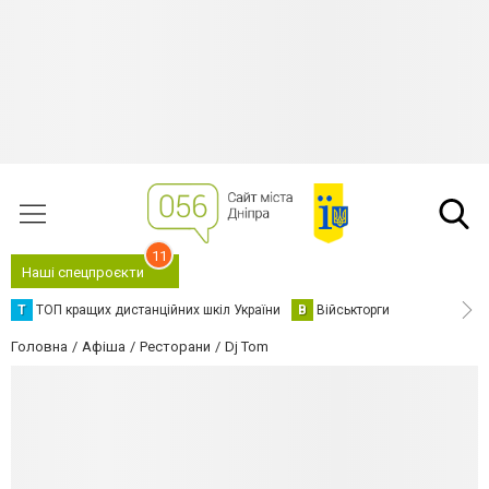
11
Наші спецпроєкти
Т
ТОП кращих дистанційних шкіл України
В
Військторги
Головна
Афіша
Ресторани
Dj Tom