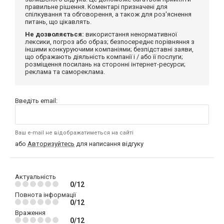
правильне рішення. Коментарі призначені для
спілкування та обговорення, а також для роз'яснення
питань, що цікавлять.
Не дозволяється:
використання ненормативної
лексики, погроз або образ; безпосереднє порівняння з
іншими конкуруючими компаніями; безпідставні заяви,
що ображають діяльність компанії і / або її послуги;
розміщення посилань на сторонні інтернет-ресурси;
реклама та самореклама.
Введіть email:
Ваш e-mail не відображатиметься на сайті
або
Авторизуйтесь
для написання відгуку
Актуальність
0/12
Повнота інформації
0/12
Враження
0/12