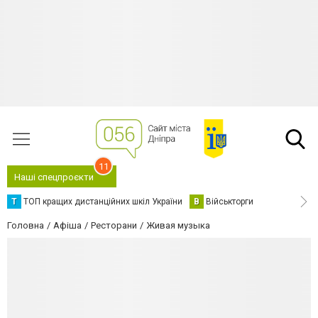
11
Наші спецпроєкти
Т
ТОП кращих дистанційних шкіл України
В
Військторги
Головна
Афіша
Ресторани
Живая музыка