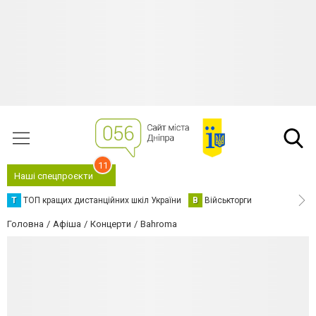
11
Наші спецпроєкти
Т
ТОП кращих дистанційних шкіл України
В
Військторги
Головна
Афіша
Концерти
Bahroma