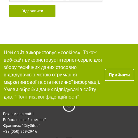
Відправити
Цей сайт використовує «cookies». Також
веб-сайт використовує інтернет-сервіс для
збору технічних даних стосовно
відвідувачів з метою отримання
Прийняти
маркетингової та статистичної інформації.
Умови обробки даних відвідувачів сайту
див.
"Політика конфіденційності"
Реклама на сайті
Робота в нашій компанії
Франшиза "CitySites"
+38 (050) 969-29-16