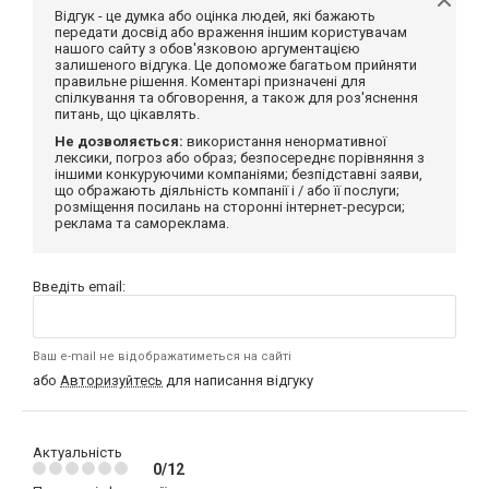
Відгук - це думка або оцінка людей, які бажають
передати досвід або враження іншим користувачам
нашого сайту з обов'язковою аргументацією
залишеного відгука. Це допоможе багатьом прийняти
правильне рішення. Коментарі призначені для
спілкування та обговорення, а також для роз'яснення
питань, що цікавлять.
Не дозволяється:
використання ненормативної
лексики, погроз або образ; безпосереднє порівняння з
іншими конкуруючими компаніями; безпідставні заяви,
що ображають діяльність компанії і / або її послуги;
розміщення посилань на сторонні інтернет-ресурси;
реклама та самореклама.
Введіть email:
Ваш e-mail не відображатиметься на сайті
або
Авторизуйтесь
для написання відгуку
Актуальність
0/12