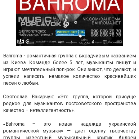
Bahroma - романтичная группа с вкрадчивым названием
из Киева. Команде более 5 лет, музыканты пишут и
играют мечтательный поп-рок. Они знают, что делают, и
успели написать немалое количество красивейших
песен о любви.
Святослав Вакарчук: «Это группа, которой присуще
редкое для музыкантов постсоветского пространства
качество – интеллигентность».
«Bahroma – это новая надежда украинской
романтической музыки» — дает оценку творчеству
группы известный музыкальный критик Андрей