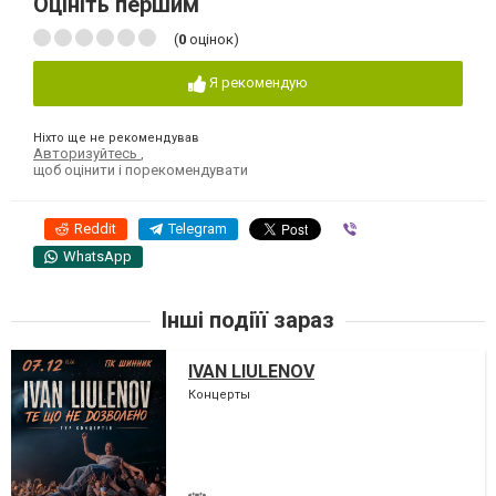
Оцініть першим
(
0
оцінок)
Я рекомендую
Ніхто ще не рекомендував
Авторизуйтесь
,
щоб оцінити і порекомендувати
Reddit
Telegram
Viber
WhatsApp
Інші подіїї зараз
IVAN LIULENOV
Концерты