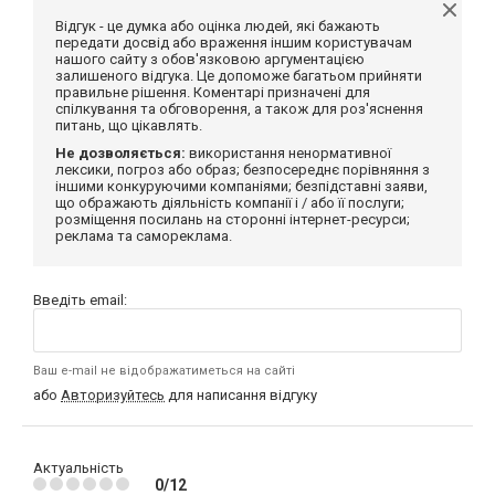
Відгук - це думка або оцінка людей, які бажають
передати досвід або враження іншим користувачам
нашого сайту з обов'язковою аргументацією
залишеного відгука. Це допоможе багатьом прийняти
правильне рішення. Коментарі призначені для
спілкування та обговорення, а також для роз'яснення
питань, що цікавлять.
Не дозволяється:
використання ненормативної
лексики, погроз або образ; безпосереднє порівняння з
іншими конкуруючими компаніями; безпідставні заяви,
що ображають діяльність компанії і / або її послуги;
розміщення посилань на сторонні інтернет-ресурси;
реклама та самореклама.
Введіть email:
Ваш e-mail не відображатиметься на сайті
або
Авторизуйтесь
для написання відгуку
Актуальність
0/12