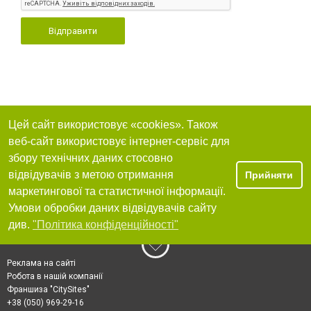
Відправити
Цей сайт використовує «cookies». Також
веб-сайт використовує інтернет-сервіс для
збору технічних даних стосовно
відвідувачів з метою отримання
Прийняти
маркетингової та статистичної інформації.
Умови обробки даних відвідувачів сайту
див.
"Політика конфіденційності"
Реклама на сайті
Робота в нашій компанії
Франшиза "CitySites"
+38 (050) 969-29-16