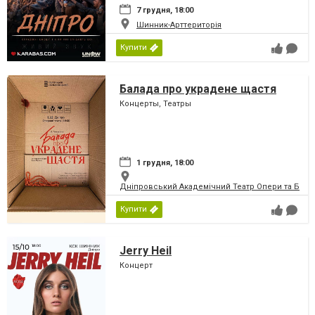
7 грудня, 18:00
Шинник-Арттериторія
Купити
Балада про украдене щастя
Концерты, Театры
1 грудня, 18:00
Дніпровський Академічний Театр Опери та Бале
Купити
Jerry Heil
Концерт