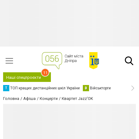
11
Наші спецпроєкти
Т
ТОП кращих дистанційних шкіл України
В
Військторги
Головна
Афіша
Концерти
Квартет Jazz'OK