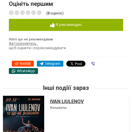
Оцініть першим
(
0
оцінок)
Я рекомендую
Ніхто ще не рекомендував
Авторизуйтесь
,
щоб оцінити і порекомендувати
Reddit
Telegram
Viber
WhatsApp
Інші подіїї зараз
IVAN LIULENOV
Концерты