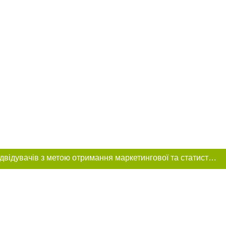
Цей сайт використовує «cookies». Також веб-сайт використовує інтернет-сервіс для збору технічних даних стосовно відвідувачів з метою отримання маркетингової та статистичної інформації. Умови обробки даних відвідувачів сайту див.