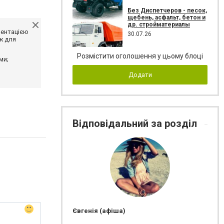
Без Диспетчеров - песок,
щебень, асфальт, бетон и
др. стройматериалы
ментацією
30.07.26
ж для
Розмістити оголошення у цьому блоці
ми;
Додати
Відповідальний за розділ
Євгенія (афіша)