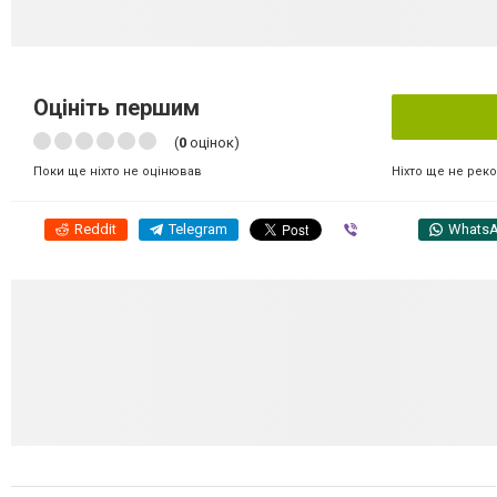
Оцініть першим
(
0
оцінок)
Ніхто ще не рек
Поки ще ніхто не оцінював
Reddit
Telegram
Viber
Whats