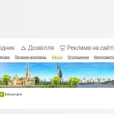
ідник
Дозвілля
Реклама на сайті
дкова
Питання-відповідь
Афіша
Оголошення
Нерухоміст
В
Військторги