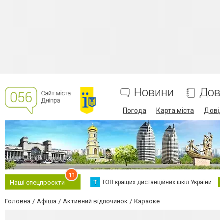
Новини
Дов
Погода
Карта міста
Дові
11
Т
ТОП кращих дистанційних шкіл України
Наші спецпроєкти
Головна
Афіша
Активний відпочинок
Караоке