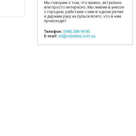
Мы говорим о том, что важно, актуально
или просто интересно. Мы живем в унисон
с городом, работаем с ним в одном ритме
и держим руку на пульсе всего, что в нем
происходит.
Телефон:
(098) 286 94 85
E-mail:
ed@citysites.com.ua