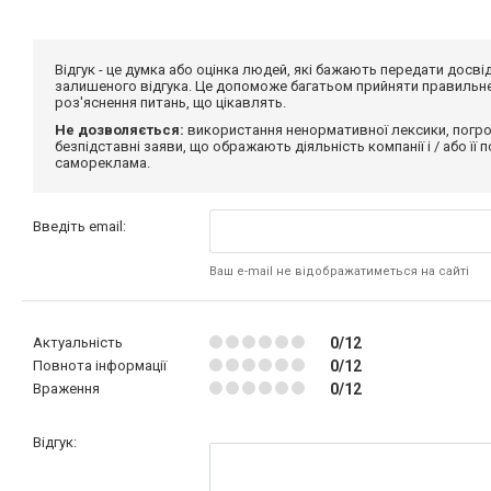
Відгук - це думка або оцінка людей, які бажають передати дос
залишеного відгука. Це допоможе багатьом прийняти правильне 
роз'яснення питань, що цікавлять.
Не дозволяється:
використання ненормативної лексики, погро
безпідставні заяви, що ображають діяльність компанії і / або її
самореклама.
Введіть email:
Ваш e-mail не відображатиметься на сайті
Актуальність
0/12
Повнота інформації
0/12
Враження
0/12
Відгук: