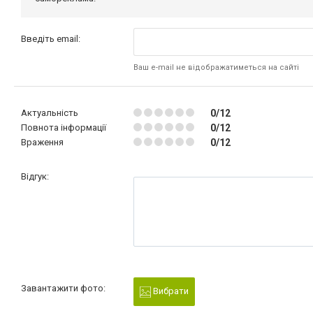
Введіть email:
Ваш e-mail не відображатиметься на сайті
Актуальність
0/12
Повнота інформації
0/12
Враження
0/12
Відгук:
Завантажити фото:
Вибрати