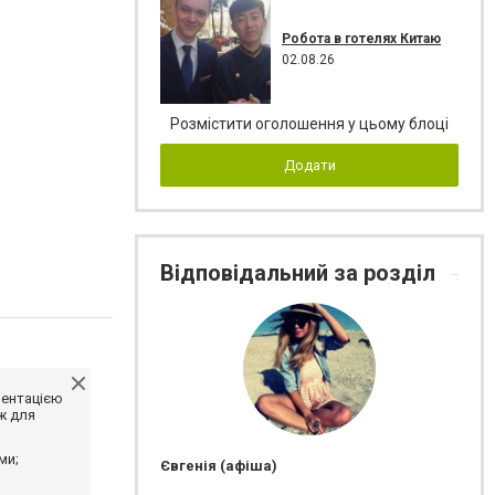
Робота в готелях Китаю
02.08.26
Розмістити оголошення у цьому блоці
Додати
Відповідальний за розділ
ментацією
ж для
ми;
Євгенія (афіша)