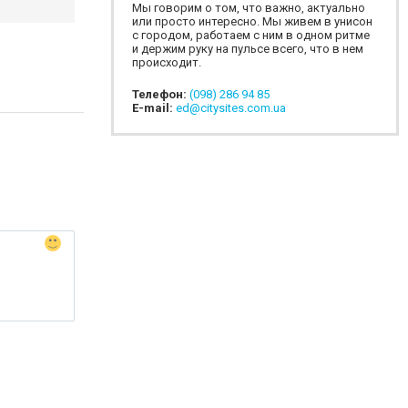
Мы говорим о том, что важно, актуально
или просто интересно. Мы живем в унисон
с городом, работаем с ним в одном ритме
и держим руку на пульсе всего, что в нем
происходит.
Телефон:
(098) 286 94 85
E-mail:
ed@citysites.com.ua