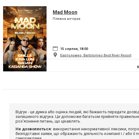
Mad Moon
Пляжна вечірка
15 серпня, 18:00
Бартоломео, Bartolomeo Best River Resort
Відгук - це думка або оцінка людей, які бажають передати дос
залишеного відгука. Це допоможе багатьом прийняти правильне 
роз'яснення питань, що цікавлять.
Не дозволяється:
використання ненормативної лексики, погро
безпідставні заяви, що ображають діяльність компанії і / або її
самореклама.