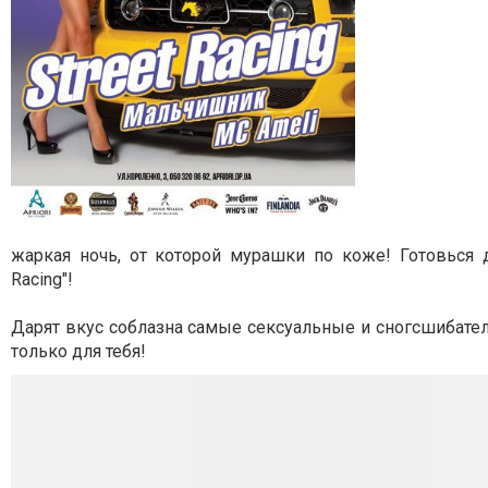
жаркая ночь,
от которой мурашки по коже!
Готовься 
Racing"!
Дарят вкус соблазна самые сексуальные и сногсшибат
только для тебя!