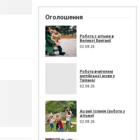
Оголошення
Робота з дітьми в
Великої Британії
02.08.26
Робота вчителем
англійської мови у
Таїланді
02.08.26
Au pair Іспанія (робота з
дітьми)
02.08.26