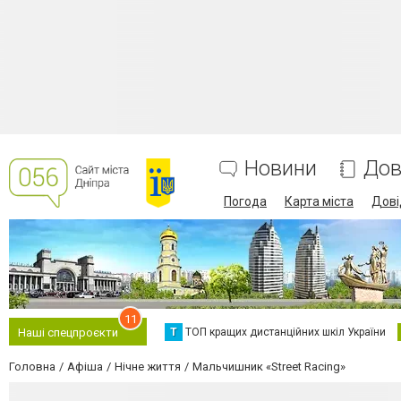
Новини
Дов
Погода
Карта міста
Дові
11
Т
ТОП кращих дистанційних шкіл України
Наші спецпроєкти
Головна
Афіша
Нічне життя
Мальчишник «Street Racing»