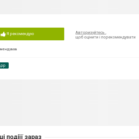
Авторизуйтесь
,
Я рекомендую
щоб оцінити і порекомендувати
омендував
App
ші подіїї зараз