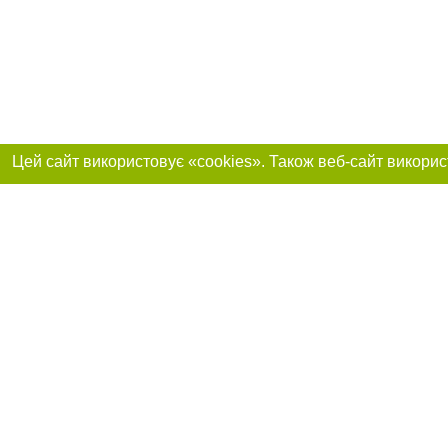
Реклама на сайті
Приєднуйтесь до 
Робота в нашій компанії
Франшиза "CitySites"
Про нас
Контакт
+38 (050) 969-29-16