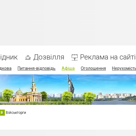
ідник
Дозвілля
Реклама на сайті
дкова
Питання-відповідь
Афіша
Оголошення
Нерухоміст
В
Військторги