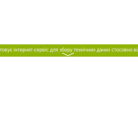
〉
нас :
и
Автори проєкту