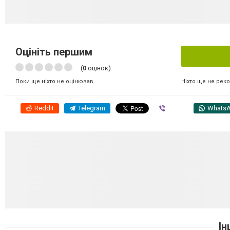
Оцініть першим
(
0
оцінок)
Ніхто ще не рек
Поки ще ніхто не оцінював
Reddit
Telegram
Viber
Whats
Ін