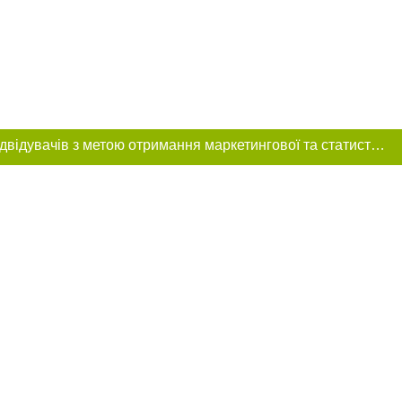
Цей сайт використовує «cookies». Також веб-сайт використовує інтернет-сервіс для збору технічних даних стосовно відвідувачів з метою отримання маркетингової та статистичної інформації. Умови обробки даних відвідувачів сайту див.