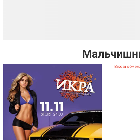
Мальчишни
Вікові обмеж