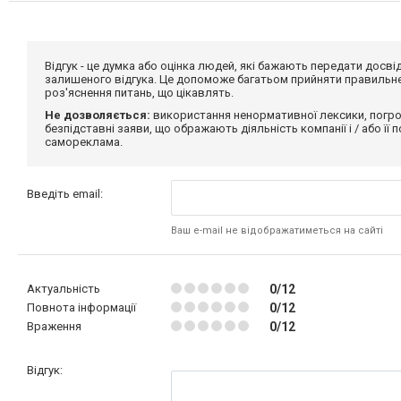
Відгук - це думка або оцінка людей, які бажають передати дос
залишеного відгука. Це допоможе багатьом прийняти правильне 
роз'яснення питань, що цікавлять.
Не дозволяється:
використання ненормативної лексики, погро
безпідставні заяви, що ображають діяльність компанії і / або її
самореклама.
Введіть email:
Ваш e-mail не відображатиметься на сайті
Актуальність
0/12
Повнота інформації
0/12
Враження
0/12
Відгук: