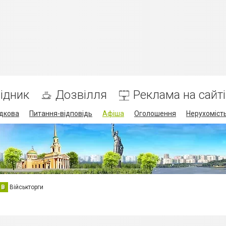
ідник
Дозвілля
Реклама на сайті
дкова
Питання-відповідь
Афіша
Оголошення
Нерухоміст
В
Військторги