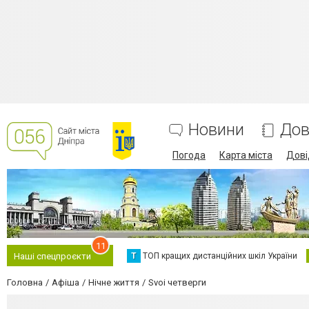
Новини
Дов
Погода
Карта міста
Дові
11
Т
ТОП кращих дистанційних шкіл України
Наші спецпроєкти
Головна
Афіша
Нічне життя
Svoi четверги