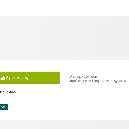
Авторизуйтесь
,
Я рекомендую
щоб оцінити і порекомендувати
омендував
App