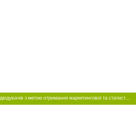
Цей сайт використовує «cookies». Також веб-сайт використовує інтернет-сервіс для збору технічних даних стосовно відвідувачів з метою отримання маркетингової та статистичної інформації. Умови обробки даних відвідувачів сайту див.