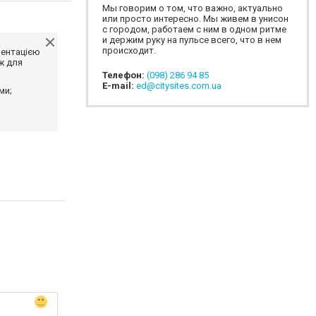
Мы говорим о том, что важно, актуально
или просто интересно. Мы живем в унисон
с городом, работаем с ним в одном ритме
и держим руку на пульсе всего, что в нем
происходит.
ментацією
ж для
Телефон:
(098) 286 94 85
E-mail:
ed@citysites.com.ua
ми;