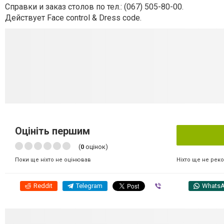
Справки и заказ столов по тел.: (067) 505-80-00.
Действует Face control & Dress code.
Оцініть першим
(
0
оцінок)
Ніхто ще не рек
Поки ще ніхто не оцінював
Reddit
Telegram
Viber
Whats