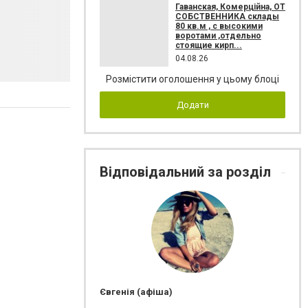
Гаванская, Комерційна, ОТ
СОБСТВЕННИКА склады
80 кв.м , c высокими
воротами ,отдельно
стоящие кирп...
04.08.26
Розмістити оголошення у цьому блоці
Додати
Відповідальний за розділ
Євгенія (афіша)