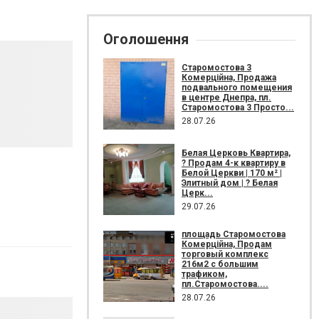
Оголошення
Старомостова 3
Комерційна, Продажа
подвального помещения
в центре Днепра, пл.
Старомостова 3 Просто...
28.07.26
Белая Церковь Квартира,
? Продам 4-к квартиру в
Белой Церкви | 170 м² |
Элитный дом | ? Белая
Церк...
29.07.26
площадь Старомостова
Комерційна, Продам
торговый комплекс
216м2 с большим
трафиком,
пл.Старомостова....
28.07.26