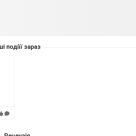
ші подіїї зараз
Рецензія