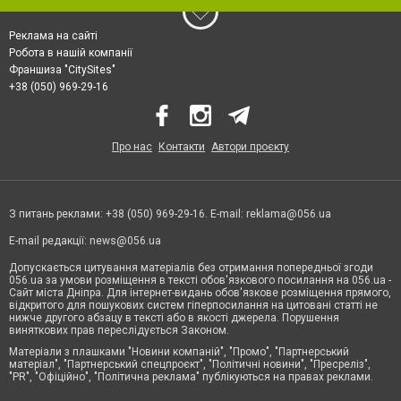
Реклама на сайті
Робота в нашій компанії
Франшиза "CitySites"
+38 (050) 969-29-16
Про нас
Контакти
Автори проєкту
З питань реклами: +38 (050) 969-29-16. E-mail:
reklama@056.ua
E-mail редакції:
news@056.ua
Допускається цитування матеріалів без отримання попередньої згоди
056.ua за умови розміщення в тексті обов'язкового посилання на 056.ua -
Сайт міста Дніпра. Для інтернет-видань обов'язкове розміщення прямого,
відкритого для пошукових систем гіперпосилання на цитовані статті не
нижче другого абзацу в тексті або в якості джерела. Порушення
виняткових прав переслідується Законом.
Матеріали з плашками "Новини компаній", "Промо", "Партнерський
матеріал", "Партнерський спецпроєкт", "Політичні новини", "Пресреліз",
"PR", "Офіційно", "Політична реклама" публікуються на правах реклами.