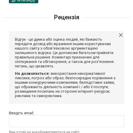
WhatsApp
Рецензія
Відгук - це думка або оцінка людей, які бажають
передати досвід або враження іншим користувачам
нашого сайту з обов'язковою аргументацією
залишеного відгука. Це допоможе багатьом прийняти
правильне рішення. Коментарі призначені для
спілкування та обговорення, а також для роз'яснення
питань, що цікавлять.
Не дозволяється:
використання ненормативної
лексики, погроз або образ; безпосереднє порівняння з
іншими конкуруючими компаніями; безпідставні заяви,
що ображають діяльність компанії і / або її послуги;
розміщення посилань на сторонні інтернет-ресурси;
реклама та самореклама.
Введіть email:
Ваш e-mail не відображатиметься на сайті