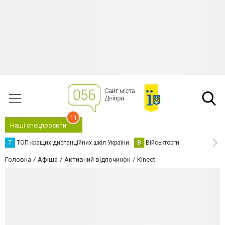
11
Наші спецпроєкти
Т
ТОП кращих дистанційних шкіл України
В
Військторги
Головна
Афіша
Активний відпочинок
Kinect