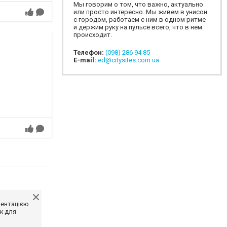
Мы говорим о том, что важно, актуально
или просто интересно. Мы живем в унисон
с городом, работаем с ним в одном ритме
и держим руку на пульсе всего, что в нем
происходит.
Телефон:
(098) 286 94 85
E-mail:
ed@citysites.com.ua
ментацією
ж для