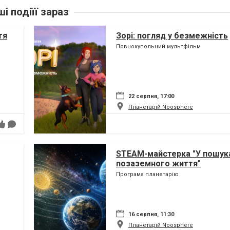
ші подіїї зараз
тя
Зорі: погляд у безмежність
Повнокупольний мультфільм
22 серпня, 17:00
Планетарій Noosphere
STEAM-майстерка "У пошук
позаземного життя"
Програма планетарію
16 серпня, 11:30
Планетарій Noosphere