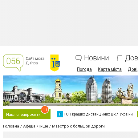
Новини
Дов
Погода
Карта міста
Дові
11
Т
ТОП кращих дистанційних шкіл України
Наші спецпроєкти
Головна
Афіша
Інше
Маэстро с большой дороги