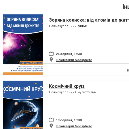
Ін
Зоряна колиска: від атомів до жит
Повнокупольний фільм
26 серпня, 18:30
Планетарій Noosphere
Космічний круїз
Повнокупольний мультфільм
19 серпня, 18:30
Планетарій Noosphere