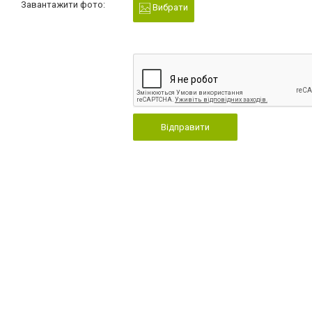
Завантажити фото:
Вибрати
Відправити