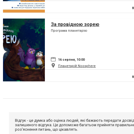
За провідною зорею
Програма планетарію
16 серпня, 10:00
Планетарій Noosphere
Відгук - це думка або оцінка людей, які бажають передати дос
залишеного відгука. Це допоможе багатьом прийняти правильне 
роз'яснення питань, що цікавлять.