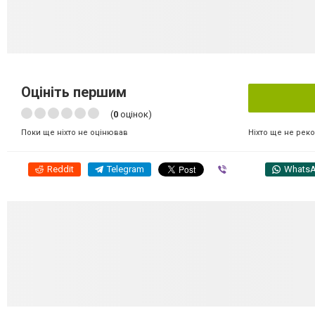
Оцініть першим
(
0
оцінок)
Ніхто ще не рек
Поки ще ніхто не оцінював
Reddit
Telegram
Viber
Whats