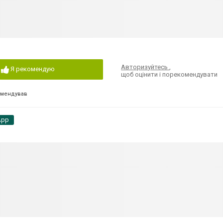
Авторизуйтесь
,
Я рекомендую
щоб оцінити і порекомендувати
омендував
App