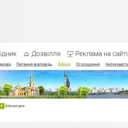
ідник
Дозвілля
Реклама на сайті
дкова
Питання-відповідь
Афіша
Оголошення
Нерухоміст
В
Військторги