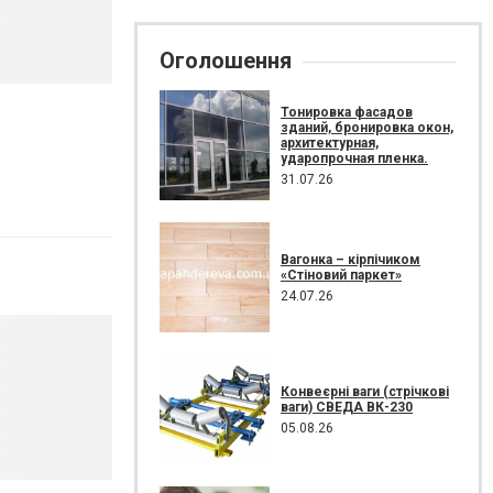
Оголошення
Тонировка фасадов
зданий, бронировка окон,
архитектурная,
ударопрочная пленка.
31.07.26
Вагонка – кірпічиком
«Стіновий паркет»
24.07.26
Конвеєрні ваги (стрічкові
ваги) СВЕДА ВК-230
05.08.26