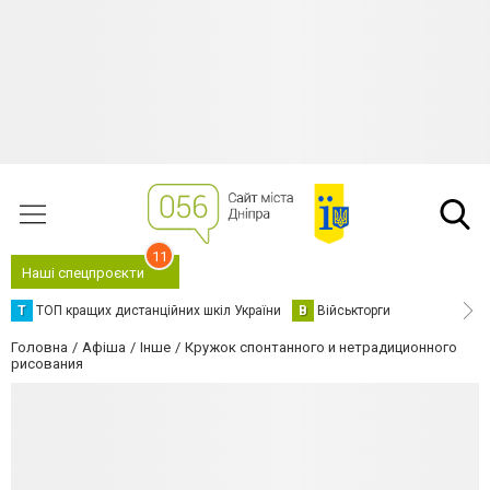
11
Наші спецпроєкти
Т
ТОП кращих дистанційних шкіл України
В
Військторги
Головна
Афіша
Інше
Кружок спонтанного и нетрадиционного
рисования