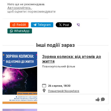
Ніхто ще не рекомендував
Авторизуйтесь
,
щоб оцінити і порекомендувати
Reddit
Telegram
Viber
WhatsApp
Інші подіїї зараз
Зоряна колиска: від атомів до
життя
Повнокупольний фільм
26 серпня, 18:30
Планетарій Noosphere