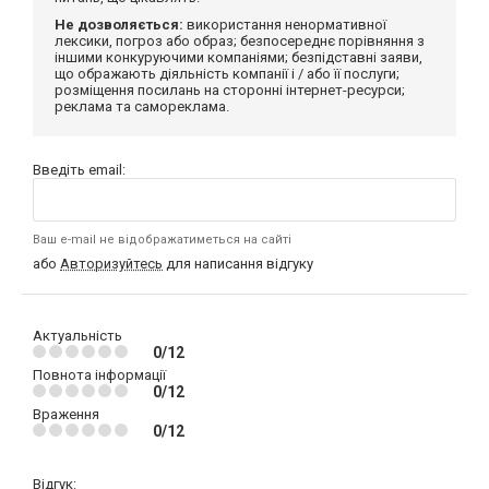
Не дозволяється:
використання ненормативної
лексики, погроз або образ; безпосереднє порівняння з
іншими конкуруючими компаніями; безпідставні заяви,
що ображають діяльність компанії і / або її послуги;
розміщення посилань на сторонні інтернет-ресурси;
реклама та самореклама.
Введіть email:
Ваш e-mail не відображатиметься на сайті
або
Авторизуйтесь
для написання відгуку
Актуальність
0/12
Повнота інформації
0/12
Враження
0/12
Відгук: