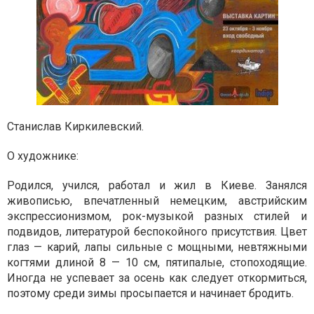
Станислав Киркилевский.
О художнике:
Родился, учился, работал и жил в Киеве. Занялся
живописью, впечатленный немецким, австрийским
экспрессионизмом, рок-музыкой разных стилей и
подвидов, литературой беспокойного присутствия. Цвет
глаз — карий, лапы сильные с мощными, невтяжными
когтями длиной 8 — 10 см, пятипалые, стопоходящие.
Иногда не успевает за осень как следует откормиться,
поэтому среди зимы просыпается и начинает бродить.