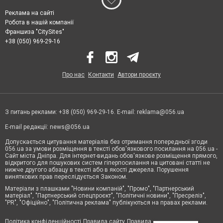
Реклама на сайті
Робота в нашій компанії
Франшиза "CitySites"
+38 (050) 969-29-16
Про нас
Контакти
Автори проєкту
З питань реклами: +38 (050) 969-29-16. E-mail:
reklama@056.ua
E-mail редакції:
news@056.ua
Допускається цитування матеріалів без отримання попередньої згоди
056.ua за умови розміщення в тексті обов'язкового посилання на 056.ua -
Сайт міста Дніпра. Для інтернет-видань обов'язкове розміщення прямого,
відкритого для пошукових систем гіперпосилання на цитовані статті не
нижче другого абзацу в тексті або в якості джерела. Порушення
виняткових прав переслідується Законом.
Матеріали з плашками "Новини компаній", "Промо", "Партнерський
матеріал", "Партнерський спецпроєкт", "Політичні новини", "Пресреліз",
"PR", "Офіційно", "Політична реклама" публікуються на правах реклами.
Політика конфіденційності
Правила сайту
Правила