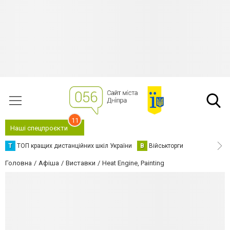
11
Наші спецпроєкти
Т
ТОП кращих дистанційних шкіл України
В
Військторги
Головна
Афіша
Виставки
Heat Engine, Painting