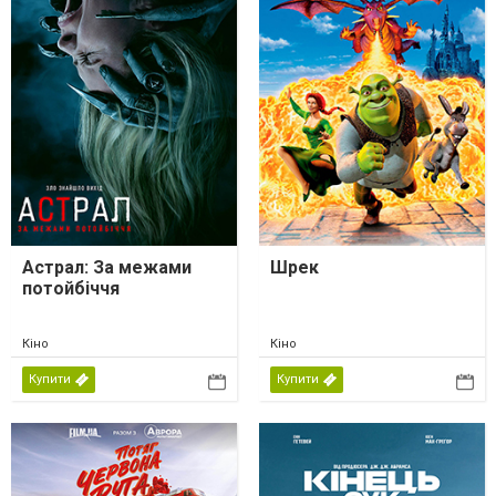
Астрал: За межами
Шрек
потойбіччя
Кіно
Кіно
Купити
Купити