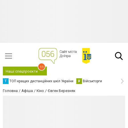
11
Наші спецпроєкти
Т
ТОП кращих дистанційних шкіл України
В
Військторги
Головна
Афіша
Кіно
Євген Березняк