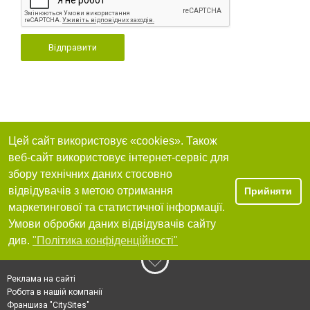
Відправити
Цей сайт використовує «cookies». Також
веб-сайт використовує інтернет-сервіс для
збору технічних даних стосовно
відвідувачів з метою отримання
Прийняти
маркетингової та статистичної інформації.
Умови обробки даних відвідувачів сайту
див.
"Політика конфіденційності"
Реклама на сайті
Робота в нашій компанії
Франшиза "CitySites"