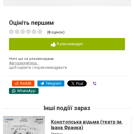
Оцініть першим
(
0
оцінок)
Я рекомендую
Ніхто ще не рекомендував
Авторизуйтесь
,
щоб оцінити і порекомендувати
Reddit
Telegram
Viber
WhatsApp
Інші подіїї зараз
Конотопська відьма (театр ім.
Івана Франка)
Театры