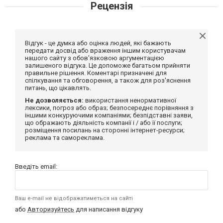
Рецензія
Відгук - це думка або оцінка людей, які бажають
передати досвід або враження іншим користувачам
нашого сайту з обов'язковою аргументацією
залишеного відгука. Це допоможе багатьом прийняти
правильне рішення. Коментарі призначені для
спілкування та обговорення, а також для роз'яснення
питань, що цікавлять.
Не дозволяється:
використання ненормативної
лексики, погроз або образ; безпосереднє порівняння з
іншими конкуруючими компаніями; безпідставні заяви,
що ображають діяльність компанії і / або її послуги;
розміщення посилань на сторонні інтернет-ресурси;
реклама та самореклама.
Введіть email:
Ваш e-mail не відображатиметься на сайті
або
Авторизуйтесь
для написання відгуку