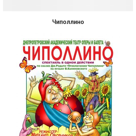
Чиполлино