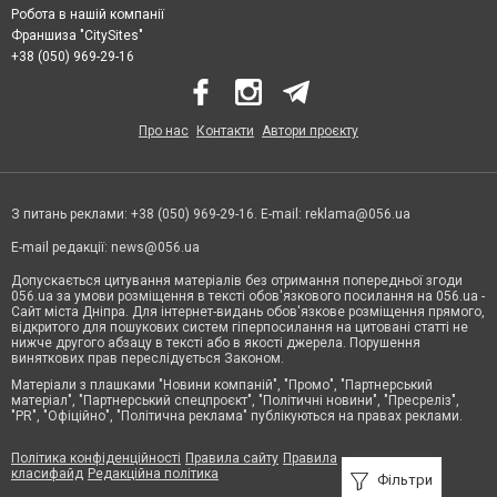
Робота в нашій компанії
Франшиза "CitySites"
+38 (050) 969-29-16
Про нас
Контакти
Автори проєкту
З питань реклами: +38 (050) 969-29-16. E-mail:
reklama@056.ua
E-mail редакції:
news@056.ua
Допускається цитування матеріалів без отримання попередньої згоди
056.ua за умови розміщення в тексті обов'язкового посилання на 056.ua -
Сайт міста Дніпра. Для інтернет-видань обов'язкове розміщення прямого,
відкритого для пошукових систем гіперпосилання на цитовані статті не
нижче другого абзацу в тексті або в якості джерела. Порушення
виняткових прав переслідується Законом.
Матеріали з плашками "Новини компаній", "Промо", "Партнерський
матеріал", "Партнерський спецпроєкт", "Політичні новини", "Пресреліз",
"PR", "Офіційно", "Політична реклама" публікуються на правах реклами.
Політика конфіденційності
Правила сайту
Правила
класифайд
Редакційна політика
Фільтри