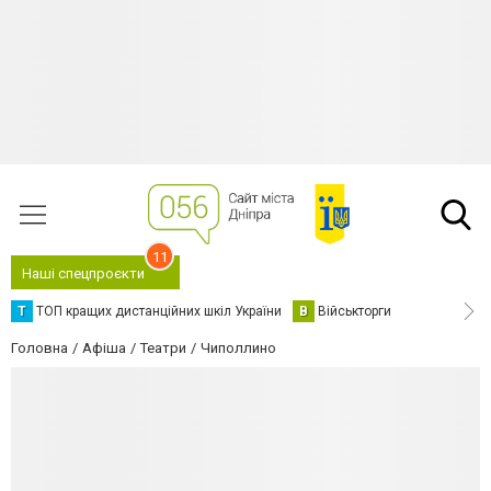
11
Наші спецпроєкти
Т
ТОП кращих дистанційних шкіл України
В
Військторги
Головна
Афіша
Театри
Чиполлино