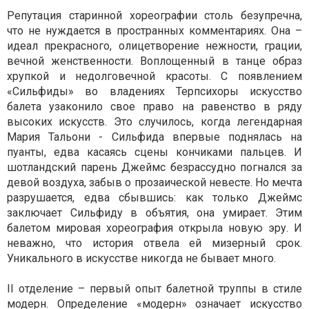
Репутация старинной хореографии столь безупречна,
что не нуждается в пространных комментариях. Она –
идеал прекрасного, олицетворение нежности, грации,
вечной женственности. Воплощенный в танце образ
хрупкой и недолговечной красоты. С появлением
«Сильфиды» во владениях Терпсихоры искусство
балета узаконило свое право на равенство в ряду
высоких искусств. Это случилось, когда легендарная
Мария Тальони - Сильфида впервые поднялась на
пуанты, едва касаясь сцены кончиками пальцев. И
шотландский парень Джеймс безрассудно погнался за
девой воздуха, забыв о прозаической невесте. Но мечта
разрушается, едва сбывшись: как только Джеймс
заключает Сильфиду в объятия, она умирает. Этим
балетом мировая хореография открыла новую эру. И
неважно, что история отвела ей мизерный срок.
Уникального в искусстве никогда не бывает много.
II отделение – первый опыт балетной труппы в стиле
модерн. Определение «модерн» означает искусство