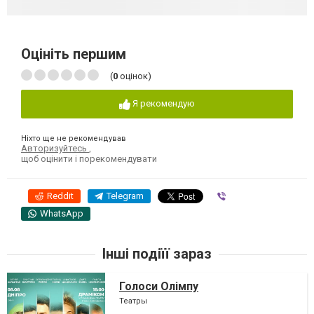
Оцініть першим
(
0
оцінок)
Я рекомендую
Ніхто ще не рекомендував
Авторизуйтесь
,
щоб оцінити і порекомендувати
Reddit
Telegram
Viber
WhatsApp
Інші подіїї зараз
Голоси Олімпу
Театры