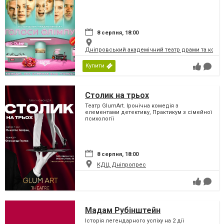
8 серпня, 18:00
Дніпровський академічний театр драми та коме
Купити
Столик на трьох
Театр GlumArt. Іронічна комедія з
елементами детективу, Практикум з сімейної
психології
8 серпня, 18:00
КДЦ Дніпропрес
Мадам Рубінштейн
Історія легендарного успіху на 2 дії