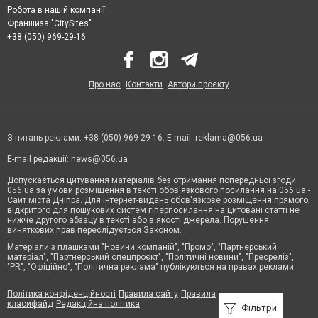
Робота в нашій компанії
Франшиза "CitySites"
+38 (050) 969-29-16
Про нас
Контакти
Автори проєкту
З питань реклами: +38 (050) 969-29-16. E-mail:
reklama@056.ua
E-mail редакції:
news@056.ua
Допускається цитування матеріалів без отримання попередньої згоди
056.ua за умови розміщення в тексті обов'язкового посилання на 056.ua -
Сайт міста Дніпра. Для інтернет-видань обов'язкове розміщення прямого,
відкритого для пошукових систем гіперпосилання на цитовані статті не
нижче другого абзацу в тексті або в якості джерела. Порушення
виняткових прав переслідується Законом.
Матеріали з плашками "Новини компаній", "Промо", "Партнерський
матеріал", "Партнерський спецпроєкт", "Політичні новини", "Пресреліз",
"PR", "Офіційно", "Політична реклама" публікуються на правах реклами.
Політика конфіденційності
Правила сайту
Правила
класифайд
Редакційна політика
Фільтри