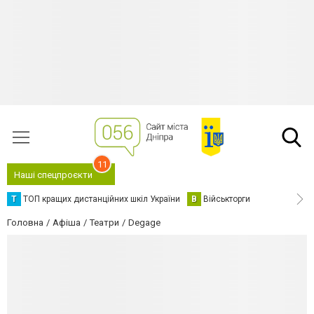
11
Наші спецпроєкти
Т
ТОП кращих дистанційних шкіл України
В
Військторги
Головна
Афіша
Театри
Degage