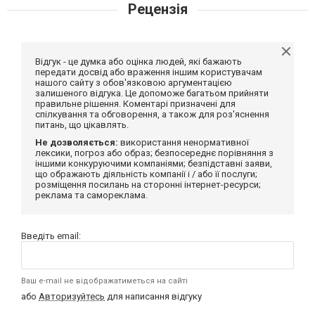
Рецензія
Відгук - це думка або оцінка людей, які бажають
передати досвід або враження іншим користувачам
нашого сайту з обов'язковою аргументацією
залишеного відгука. Це допоможе багатьом прийняти
правильне рішення. Коментарі призначені для
спілкування та обговорення, а також для роз'яснення
питань, що цікавлять.
Не дозволяється:
використання ненормативної
лексики, погроз або образ; безпосереднє порівняння з
іншими конкуруючими компаніями; безпідставні заяви,
що ображають діяльність компанії і / або її послуги;
розміщення посилань на сторонні інтернет-ресурси;
реклама та самореклама.
Введіть email:
Ваш e-mail не відображатиметься на сайті
або
Авторизуйтесь
для написання відгуку