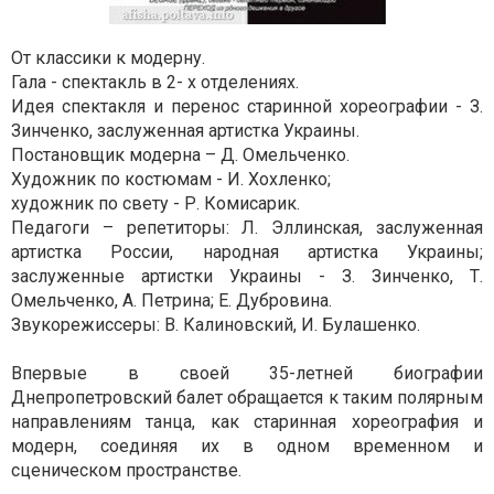
От классики к модерну.
Гала - спектакль в 2- х отделениях.
Идея спектакля и перенос старинной хореографии - З.
Зинченко, заслуженная артистка Украины.
Постановщик модерна – Д. Омельченко.
Художник по костюмам - И. Хохленко;
художник по свету - Р. Комисарик.
Педагоги – репетиторы: Л. Эллинская, заслуженная
артистка России, народная артистка Украины;
заслуженные артистки Украины - З. Зинченко, Т.
Омельченко, А. Петрина; Е. Дубровина.
Звукорежиссеры: В. Калиновский, И. Булашенко.
Впервые в своей 35-летней биографии
Днепропетровский балет обращается к таким полярным
направлениям танца, как старинная хореография и
модерн, соединяя их в одном временном и
сценическом пространстве.