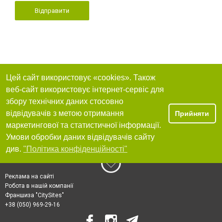
Відправити
Цей сайт використовує «cookies». Також
веб-сайт використовує інтернет-сервіс для
збору технічних даних стосовно
відвідувачів з метою отримання
Прийняти
маркетингової та статистичної інформації.
Умови обробки даних відвідувачів сайту
див.
"Політика конфіденційності"
Реклама на сайті
Робота в нашій компанії
Франшиза "CitySites"
+38 (050) 969-29-16