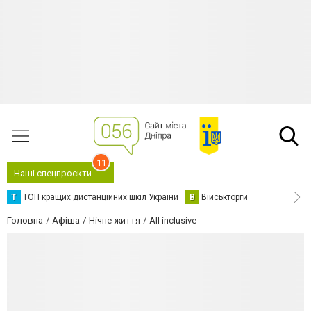
11
Наші спецпроєкти
Т
ТОП кращих дистанційних шкіл України
В
Військторги
Головна
Афіша
Нічне життя
All inclusive