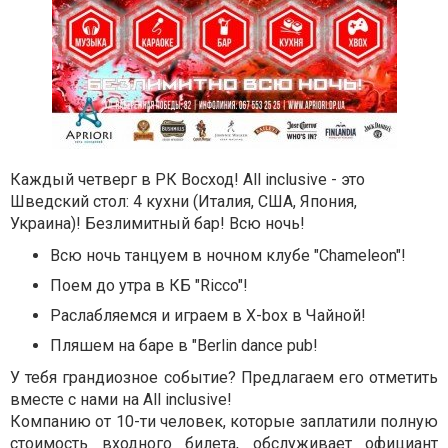
Каждый четверг в РК Восход! All inclusive - это
Шведский стол: 4 кухни (Италия, США, Япония,
Украина)!
Безлимитный бар! Всю ночь!
Всю ночь танцуем в ночном клубе "Chameleon"!
Поем до утра в КБ "Ricco"!
Раслабляемся и играем в X-box в Чайной!
Пляшем на баре в "Berlin dance pub!
У тебя грандиозное событие? Предлагаем его отметить
вместе с нами на All inclusive!
Компанию от 10-ти человек, которые заплатили полную
стоимость входного билета, обслуживает официант