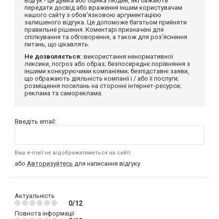
Відгук - це думка або оцінка людей, які бажають
передати досвід або враження іншим користувачам
нашого сайту з обов'язковою аргументацією
залишеного відгука. Це допоможе багатьом прийняти
правильне рішення. Коментарі призначені для
спілкування та обговорення, а також для роз'яснення
питань, що цікавлять.
Не дозволяється:
використання ненормативної
лексики, погроз або образ; безпосереднє порівняння з
іншими конкуруючими компаніями; безпідставні заяви,
що ображають діяльність компанії і / або її послуги;
розміщення посилань на сторонні інтернет-ресурси;
реклама та самореклама.
Введіть email:
Ваш e-mail не відображатиметься на сайті
або
Авторизуйтесь
для написання відгуку
Актуальність
0/12
Повнота інформації