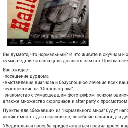
Вы думаете, что нормальный? И что живете в скучном и о
сумасшедшие и наша цель доказать вам это. Приглашаем
Вас ожидает:
-посещение дурдома;
-выставление диагноза и безуспешное лечение всех ваш
-путешествие на "Остров страха",
-знакомство с сумасшедшим фотографом, психом одиноч
а также множество сюрпризов и after party с просмотро
Пункты для сбежавших из "нормального мира" будут на
«койко-место» для параноиков, лечебные напитки для д
Убедительная просьба придерживаться правил дресс-ко