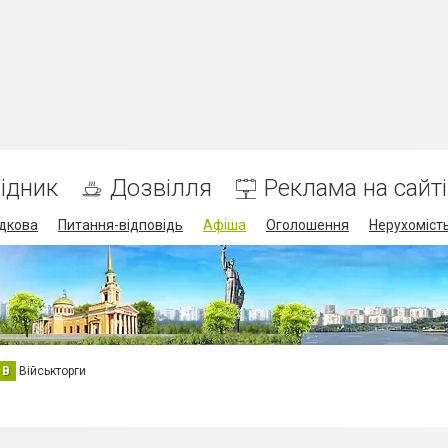
ідник
Дозвілля
Реклама на сайті
дкова
Питання-відповідь
Афіша
Оголошення
Нерухоміст
В
Військторги