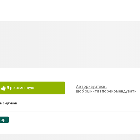
Авторизуйтесь
,
Я рекомендую
щоб оцінити і порекомендувати
омендував
App