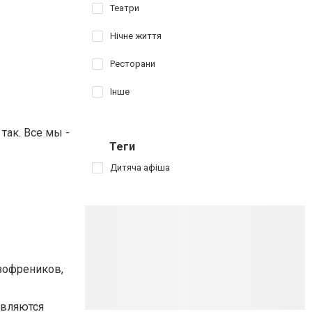
Театри
Нічне життя
Ресторани
Інше
так. Все мы -
Теги
Дитяча афіша
зофреников,
являются