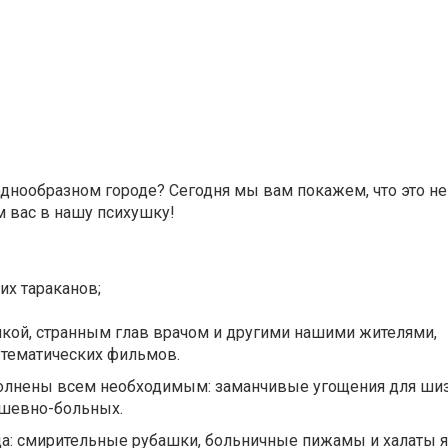
днообразном городе? Сегодня мы вам покажем, что это не 
 вас в нашу психушку!
их тараканов;
кой, странным глав врачом и другими нашими жителями,
м тематических фильмов.
полнены всем необходимым: заманчивые угощения для ши
ушевно-больных.
да: смирительные рубашки, больничные пижамы и халаты 