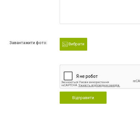
Завантажити фото:
Вибрати
Відправити