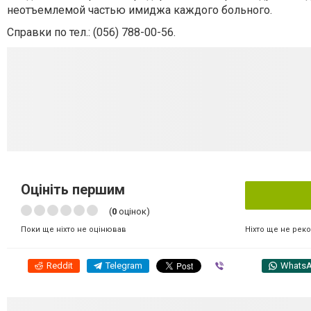
неотъемлемой частью имиджа каждого больного.
Справки по тел.: (056) 788-00-56.
Оцініть першим
(
0
оцінок)
Ніхто ще не рек
Поки ще ніхто не оцінював
Reddit
Telegram
Viber
Whats