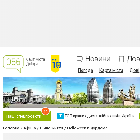
Новини
Дов
Погода
Карта міста
Дові
11
Т
ТОП кращих дистанційних шкіл України
Наші спецпроєкти
Головна
Афіша
Нічне життя
Helloween в дурдоме