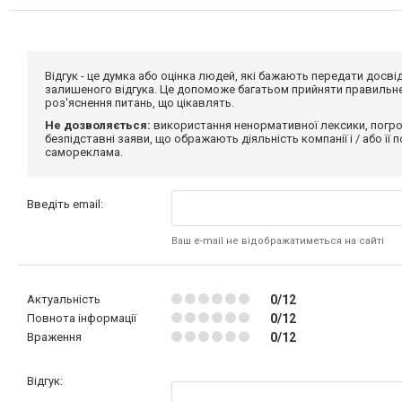
Відгук - це думка або оцінка людей, які бажають передати дос
залишеного відгука. Це допоможе багатьом прийняти правильне 
роз'яснення питань, що цікавлять.
Не дозволяється:
використання ненормативної лексики, погро
безпідставні заяви, що ображають діяльність компанії і / або її
самореклама.
Введіть email:
Ваш e-mail не відображатиметься на сайті
Актуальність
0/12
Повнота інформації
0/12
Враження
0/12
Відгук: