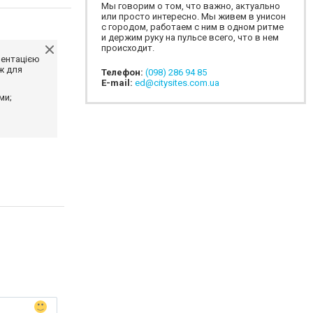
Мы говорим о том, что важно, актуально
или просто интересно. Мы живем в унисон
с городом, работаем с ним в одном ритме
и держим руку на пульсе всего, что в нем
происходит.
ментацією
ж для
Телефон:
(098) 286 94 85
E-mail:
ed@citysites.com.ua
ми;