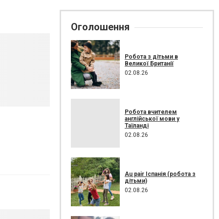
Оголошення
Робота з дітьми в
Великої Британії
02.08.26
Робота вчителем
англійської мови у
Таїланді
02.08.26
Au pair Іспанія (робота з
дітьми)
02.08.26