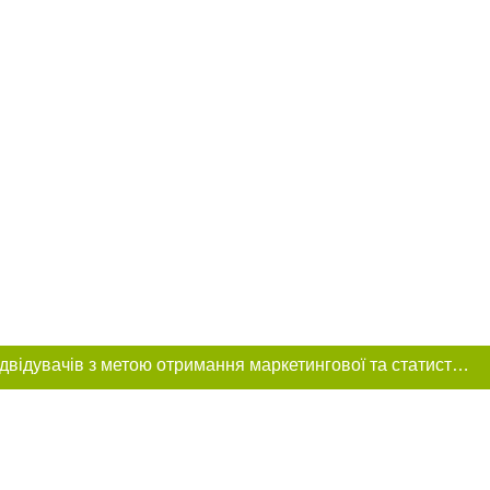
Цей сайт використовує «cookies». Також веб-сайт використовує інтернет-сервіс для збору технічних даних стосовно відвідувачів з метою отримання маркетингової та статистичної інформації. Умови обробки даних відвідувачів сайту див.