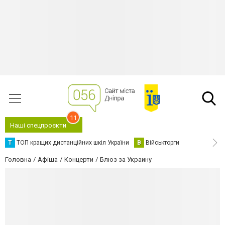
11
Наші спецпроєкти
Т
ТОП кращих дистанційних шкіл України
В
Військторги
Головна
Афіша
Концерти
Блюз за Украину