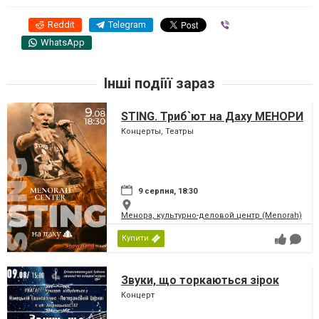
Reddit
Telegram
Viber
WhatsApp
Інші подіїї зараз
STING. Триб`ют на Даху МЕНОРИ
Концерты, Театры
9 серпня, 18:30
Менора, культурно-деловой центр (Menorah)
Купити
Звуки, що торкаються зірок
Концерт