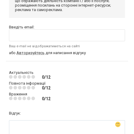
що ображають діяльність компанії і / або її послуги;
розміщення посилань на сторонні інтернет-ресурси;
реклама та самореклама.
Введіть email:
Ваш e-mail не відображатиметься на сайті
або
Авторизуйтесь
для написання відгуку
Актуальність
0/12
Повнота інформації
0/12
Враження
0/12
Відгук: