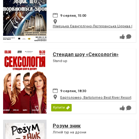
9 серпня, 15:00
Німецька Євангелічно-Лютеранська Церква Святої
Стендап шоу «Сексологія»
Stand-up
9 серпня, 18:30
Бартоломео, Bartolomeo Best River Resort
Купити
Розум зник
Літній тур на дрони