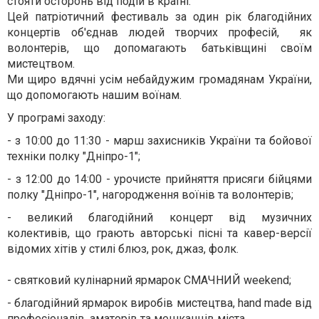
стояти осторонь від подій в країні.
Цей патріотичний фестиваль за один рік благодійних
концертів об'єднав людей творчих професій, як
волонтерів, що допомагають батьківщині своїм
мистецтвом.
Ми щиро вдячні усім небайдужим громадянам України,
що допомогають нашим воїнам.
У програмі заходу:
- з 10:00 до 11:30 - марш захисників України та бойової
техніки полку "Дніпро-1";
- з 12:00 до 14:00 - урочисте прийняття присяги бійцями
полку "Дніпро-1", нагородження воїнів та волонтерів;
- великий благодійний концерт від музичних
колективів, що грають авторські пісні та кавер-версії
відомих хітів у стилі блюз, рок, джаз, фолк.
- святковий кулінарний ярмарок СМАЧНИЙ weekend;
- благодійний ярмарок виробів мистецтва, hand made від
професіоналів, аматорів та мешканців міста.