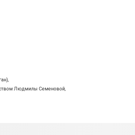
ан),
одством Людмилы Семеновой,