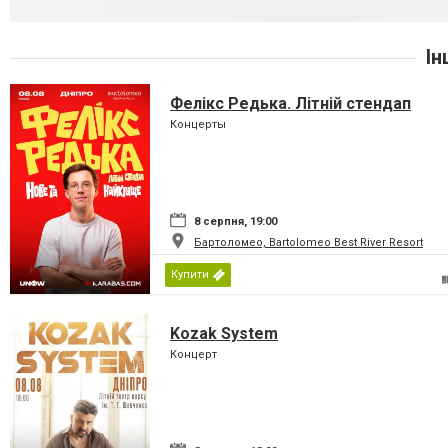
Ін
Фелікс Редька. Літній стендап
Концерты
8 серпня, 19:00
Бартоломео, Bartolomeo Best River Resort
Купити
Kozak System
Концерт