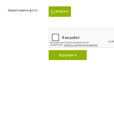
Завантажити фото:
Вибрати
Відправити