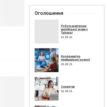
Оголошення
Робота вчителем
англійської мови у
Таїланді
02.08.26
Координатор
приймальної комісії
06.08.26
Секретар
06.08.26