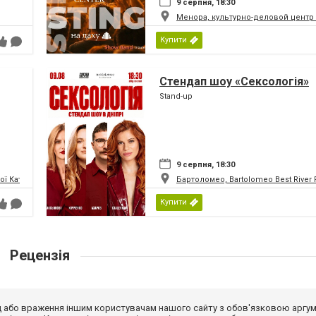
9 серпня, 18:30
Менора, культурно-деловой центр
Купити
Стендап шоу «Сексологія»
Stand-up
9 серпня, 18:30
 Катерини (Кірха Святої Катерини)
Бартоломео, Bartolomeo Best River 
Купити
Рецензія
від або враження іншим користувачам нашого сайту з обов'язковою аргу