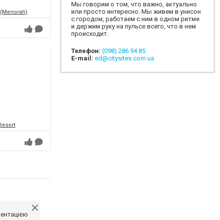
Мы говорим о том, что важно, актуально
или просто интересно. Мы живем в унисон
 (Menorah)
с городом, работаем с ним в одном ритме
и держим руку на пульсе всего, что в нем
происходит.
Телефон:
(098) 286 94 85
E-mail:
ed@citysites.com.ua
Resort
ментацією