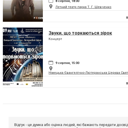
8 серпня, 18:00
Летний театр парка Т. Г. Шевченко
Звуки, що торкаються зірок
Концерт
9 серпня, 15:00
Німецька Євангелічно-Лютеранська Церква Святої
Відгук - це думка або оцінка людей, які бажають передати дос