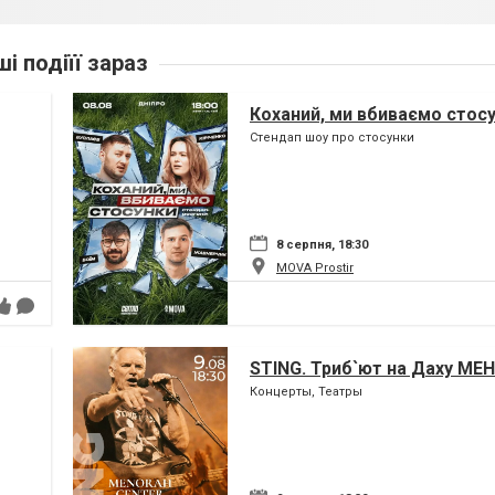
ші подіїї зараз
Коханий, ми вбиваємо стос
Стендап шоу про стосунки
8 серпня, 18:30
MOVA Рrostir
STING. Триб`ют на Даху МЕ
Концерты, Театры