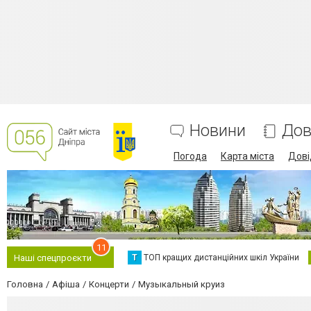
Новини
Дов
Погода
Карта міста
Дові
11
Т
ТОП кращих дистанційних шкіл України
Наші спецпроєкти
Головна
Афіша
Концерти
Музыкальный круиз