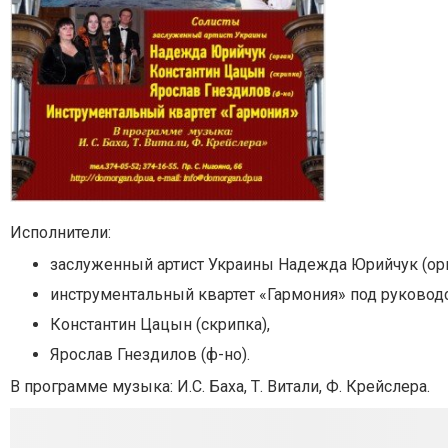
Исполнители:
заслуженный артист Украины Надежда Юрийчук (орг
инструментальный квартет «Гармония» под руков
Константин Цацын (скрипка),
Ярослав Гнездилов (ф-но).
В программе музыка: И.С. Баха, Т. Витали, Ф. Крейслера.