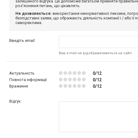
залишеного відгука. Це допоможе багатьом прийняти правильне 
роз'яснення питань, що цікавлять.
Не дозволяється:
використання ненормативної лексики, погро
безпідставні заяви, що ображають діяльність компанії і / або її
самореклама.
Введіть email:
Ваш e-mail не відображатиметься на сайті
Актуальність
0/12
Повнота інформації
0/12
Враження
0/12
Відгук: