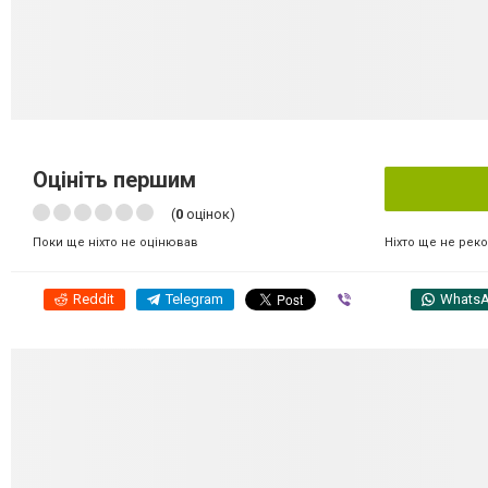
Оцініть першим
(
0
оцінок)
Ніхто ще не рек
Поки ще ніхто не оцінював
Reddit
Telegram
Viber
Whats