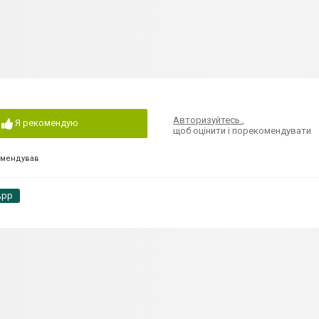
Авторизуйтесь
,
Я рекомендую
щоб оцінити і порекомендувати
омендував
App