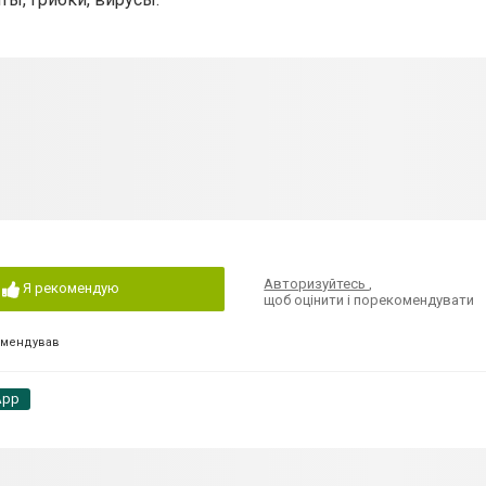
Авторизуйтесь
,
Я рекомендую
щоб оцінити і порекомендувати
омендував
App