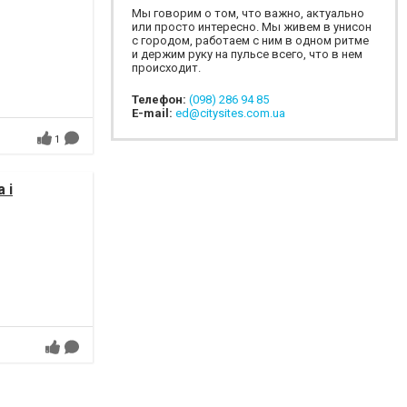
Мы говорим о том, что важно, актуально
или просто интересно. Мы живем в унисон
с городом, работаем с ним в одном ритме
и держим руку на пульсе всего, что в нем
происходит.
Телефон:
(098) 286 94 85
E-mail:
ed@citysites.com.ua
1
 і