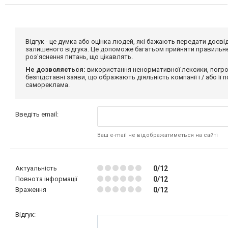
Відгук - це думка або оцінка людей, які бажають передати дос
залишеного відгука. Це допоможе багатьом прийняти правильне 
роз'яснення питань, що цікавлять.
Не дозволяється:
використання ненормативної лексики, погро
безпідставні заяви, що ображають діяльність компанії і / або її
самореклама.
Введіть email:
Ваш e-mail не відображатиметься на сайті
Актуальність
0/12
Повнота інформації
0/12
Враження
0/12
Відгук: