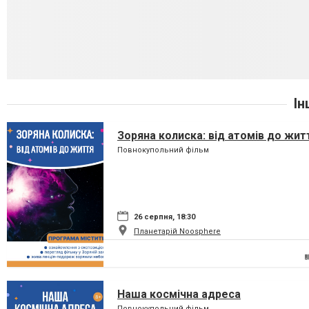
Ін
Зоряна колиска: від атомів до жит
Повнокупольний фільм
26 серпня, 18:30
Планетарій Noosphere
Наша космічна адреса
Повнокупольний фільм