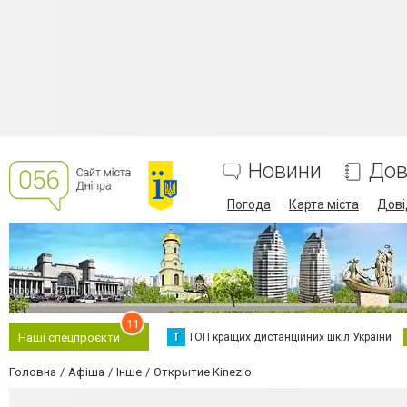
Новини
Дов
Погода
Карта міста
Дові
11
Т
ТОП кращих дистанційних шкіл України
Наші спецпроєкти
Головна
Афіша
Інше
Открытие Kinezio