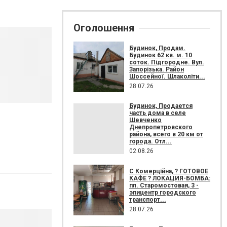
Оголошення
Будинок, Продам.
Будинок 62 кв. м. 10
соток. Підгородне. Вул.
Запорізька. Район
Шоссейної. Шлаколіти...
28.07.26
Будинок, Продается
часть дома в селе
Шевченко
Днепропетровского
района, всего в 20 км от
города. Отл...
02.08.26
С Комерційна, ? ГОТОВОЕ
КАФЕ ? ЛОКАЦИЯ-БОМБА:
пл. Старомостовая, 3 -
эпицентр городского
транспорт...
28.07.26