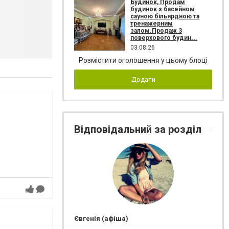
Будинок, Продам
будинок з басейном
сауною більярдною та
тренажерним
залом.Продаж 3
поверхового будин...
03.08.26
Розмістити оголошення у цьому блоці
Додати
Відповідальний за розділ
Євгенія (афіша)