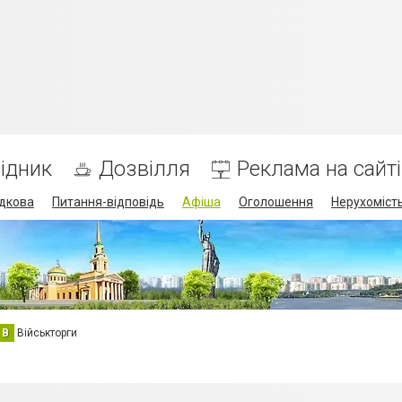
ідник
Дозвілля
Реклама на сайті
дкова
Питання-відповідь
Афіша
Оголошення
Нерухоміст
В
Військторги