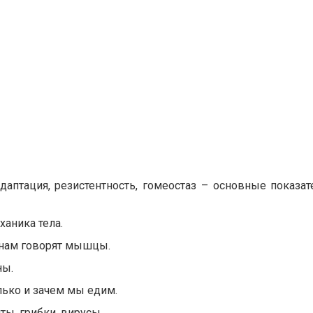
Адаптация, резистентность, гомеостаз – основные показа
аника тела.
м нам говорят мышцы.
ны.
лько и зачем мы едим.
ты, грибки, вирусы.