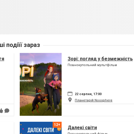
ші подіїї зараз
тя
Зорі: погляд у безмежність
Повнокупольний мультфільм
22 серпня, 17:00
Планетарій Noosphere
Далекі світи
Повнокупольний фільм