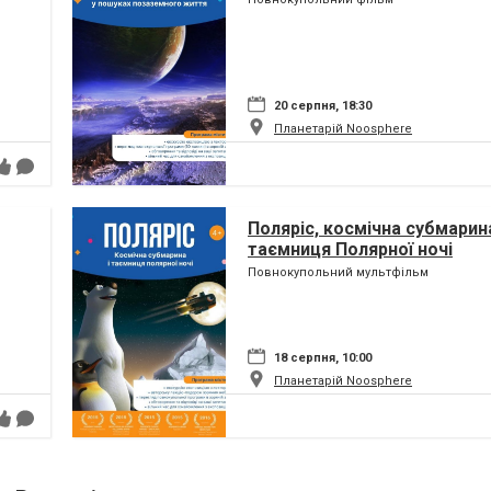
20 серпня, 18:30
Планетарій Noosphere
Поляріс, космічна субмарина
таємниця Полярної ночі
Повнокупольний мультфільм
18 серпня, 10:00
Планетарій Noosphere