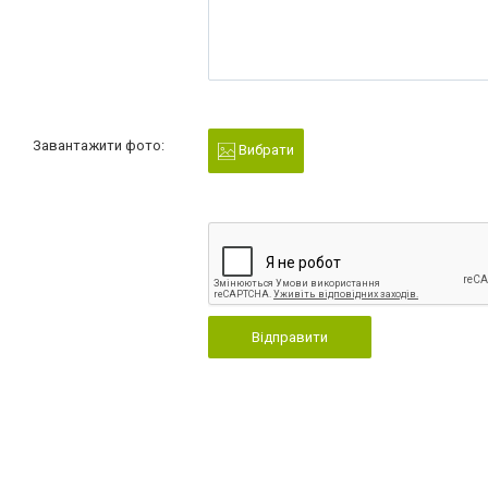
Завантажити фото:
Вибрати
Відправити