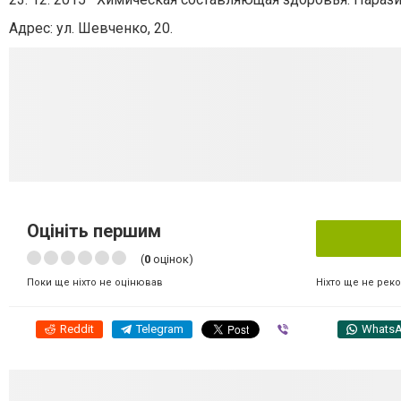
Адрес:
ул. Шевченко, 20.
Оцініть першим
(
0
оцінок)
Ніхто ще не рек
Поки ще ніхто не оцінював
Reddit
Telegram
Viber
Whats