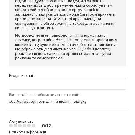
Відгук - це думка або оцінка людей, які бажають
передати досвід або враження іншим користувачам
нашого сайту з обов'язковою аргументацією
залишеного відгука. Це допоможе багатьом прийняти
правильне рішення. Коментарі призначені для
спілкування та обговорення, а також для роз'яснення
питань, що цікавлять.
Не дозволяється:
використання ненормативної
лексики, погроз або образ; безпосереднє порівняння з
іншими конкуруючими компаніями; безпідставні заяви,
що ображають діяльність компанії і / або її послуги;
розміщення посилань на сторонні інтернет-ресурси;
реклама та самореклама.
Введіть email:
Ваш e-mail не відображатиметься на сайті
або
Авторизуйтесь
для написання відгуку
Актуальність
0/12
Повнота інформації