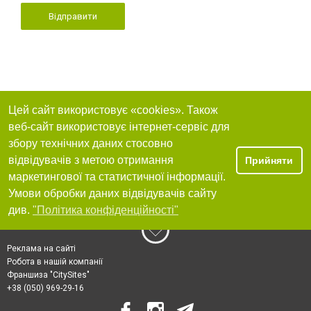
Відправити
Цей сайт використовує «cookies». Також
веб-сайт використовує інтернет-сервіс для
збору технічних даних стосовно
відвідувачів з метою отримання
Прийняти
маркетингової та статистичної інформації.
Умови обробки даних відвідувачів сайту
див.
"Політика конфіденційності"
Реклама на сайті
Робота в нашій компанії
Франшиза "CitySites"
+38 (050) 969-29-16