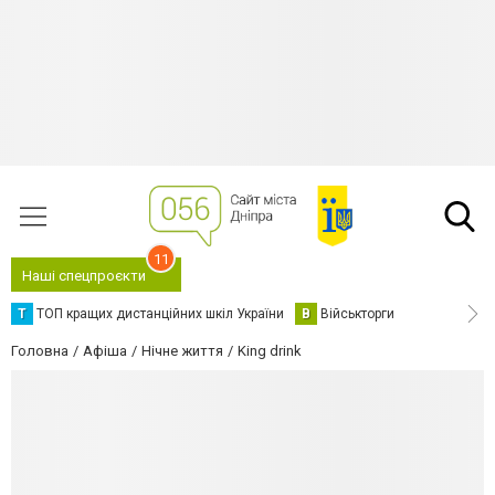
11
Наші спецпроєкти
Т
ТОП кращих дистанційних шкіл України
В
Військторги
Головна
Афіша
Нічне життя
King drink