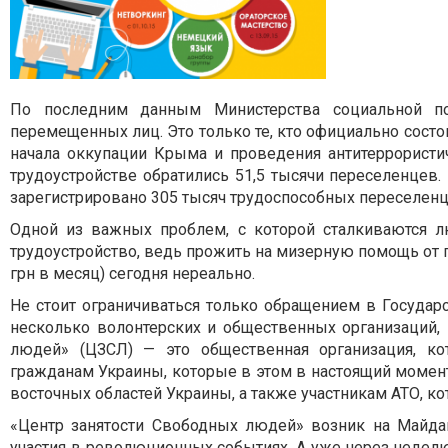
По последним данным Министерства социальной по
перемещенных лиц. Это только те, кто официально состо
начала оккупации Крыма и проведения антитеррористи
трудоустройстве обратились 51,5 тысячи переселенцев
зарегистрировано 305 тысяч трудоспособных переселенц
Одной из важных проблем, с которой сталкиваются л
трудоустройство, ведь прожить на мизерную помощь от г
грн в месяц) сегодня нереально.
Не стоит ограничиваться только обращением в Государ
несколько волонтерских и общественных организаций,
людей» (ЦЗСЛ) — это общественная организация, ко
гражданам Украины, которые в этом в настоящий моме
восточных областей Украины, а также участникам АТО, 
«Центр занятости Свободных людей» возник на Майдан
участия в революционных событиях. А уже через неделю