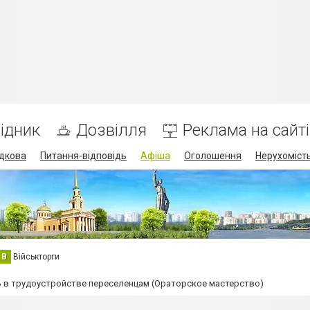
ідник
Дозвілля
Реклама на сайті
дкова
Питання-відповідь
Афіша
Оголошення
Нерухоміст
В
Військторги
 в трудоустройстве переселенцам (Ораторское мастерство)