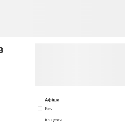
в
Афіша
Кіно
Концерти