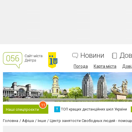
Новини
Дов
Погода
Карта міста
Дові
11
Т
ТОП кращих дистанційних шкіл України
Наші спецпроєкти
Головна
Афіша
Інше
Центр занятости Свободных людей - помощь