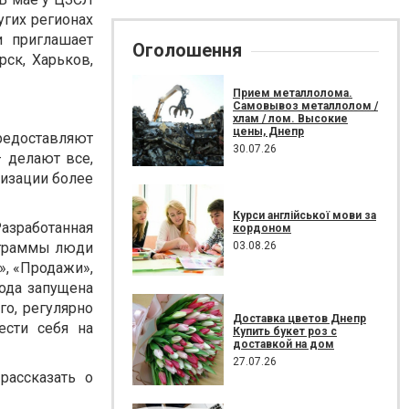
угих регионах
и приглашает
Оголошення
рск, Харьков,
Прием металлолома.
Самовывоз металлолом /
хлам / лом. Высокие
цены, Днепр
редоставляют
30.07.26
 делают все,
низации более
Курси англійської мови за
азработанная
кордоном
03.08.26
ограммы люди
», «Продажи»,
года запущена
о, регулярно
Доставка цветов Днепр
ести себя на
Купить букет роз с
доставкой на дом
27.07.26
ассказать о