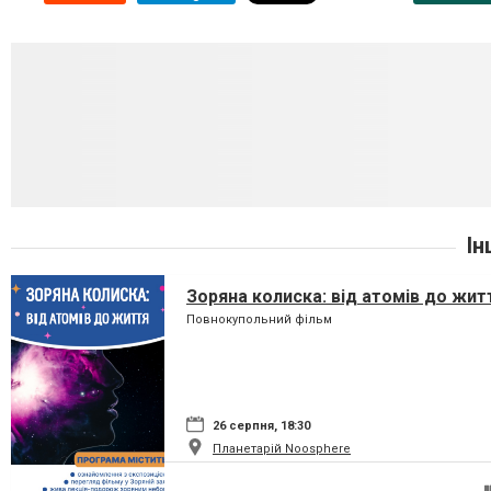
Ін
Зоряна колиска: від атомів до жит
Повнокупольний фільм
26 серпня, 18:30
Планетарій Noosphere