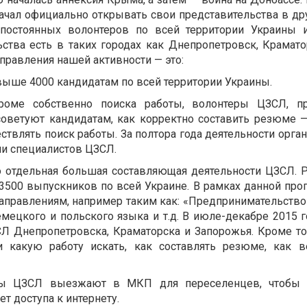
начал официально открывать свои представительства в др
постоянных волонтеров по всей территории Украины 
ства есть в таких городах как Днепропетровск, Крамато
правления нашей активности — это:
свыше 4000 кандидатам по всей территории Украины.
Кроме собственно поиска работы, волонтеры ЦЗСЛ, п
советуют кандидатам, как корректно составить резюме —
твлять поиск работы. За полтора года деятельности орга
ии специалистов ЦЗСЛ.
о отдельная большая составляющая деятельности ЦЗСЛ. Р
 3500 выпускников по всей Украине. В рамках данной пр
аправлениям, например таким как: «Предпринимательство
мецкого и польского языка и т.д. В июле-декабре 2015 
Л Днепропетровска, Краматорска и Запорожья. Кроме тог
 какую работу искать, как составлять резюме, как в
еры ЦЗСЛ выезжают в МКП для переселенцев, чтобы р
ет доступа к интернету.