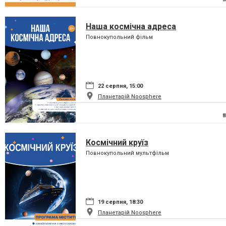
Наша космічна адреса
Повнокупольний фільм
22 серпня, 15:00
Планетарій Noosphere
Космічний круїз
Повнокупольний мультфільм
19 серпня, 18:30
Планетарій Noosphere