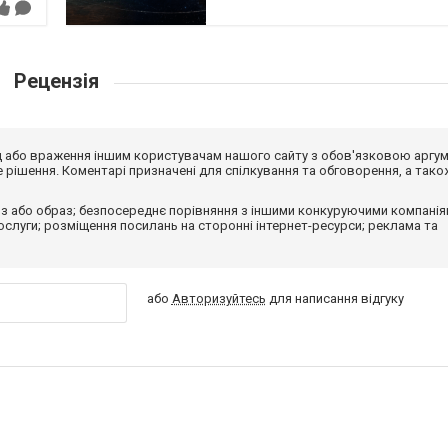
Рецензія
від або враження іншим користувачам нашого сайту з обов'язковою аргу
рішення. Коментарі призначені для спілкування та обговорення, а тако
з або образ; безпосереднє порівняння з іншими конкуруючими компанія
 послуги; розміщення посилань на сторонні інтернет-ресурси; реклама та
або
Авторизуйтесь
для написання відгуку