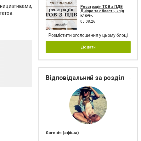
нициативами,
Реєстрація ТОВ з ПДВ
Дніпро та область, «під
атов.
ключ».
05.08.26
Розмістити оголошення у цьому блоці
Додати
Відповідальний за розділ
Євгенія (афіша)