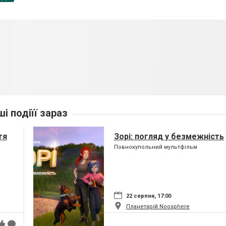
ші подіїї зараз
тя
Зорі: погляд у безмежність
Повнокупольний мультфільм
22 серпня, 17:00
Планетарій Noosphere