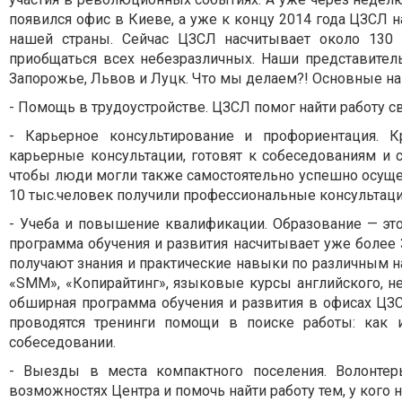
появился офис в Киеве, а уже к концу 2014 года ЦЗСЛ 
нашей страны. Сейчас ЦЗСЛ насчитывает около 130 
приобщаться всех небезразличных. Наши представитель
Запорожье, Львов и Луцк. Что мы делаем?! Основные на
- Помощь в трудоустройстве. ЦЗСЛ помог найти работу 
- Карьерное консультирование и профориентация. 
карьерные консультации, готовят к собеседованиям и 
чтобы люди могли также самостоятельно успешно осущес
10 тыс.человек получили профессиональные консультац
- Учеба и повышение квалификации. Образование — эт
программа обучения и развития насчитывает уже более
получают знания и практические навыки по различным н
«SMM», «Копирайтинг», языковые курсы английского, не
обширная программа обучения и развития в офисах ЦЗС
проводятся тренинги помощи в поиске работы: как и
собеседовании.
- Выезды в места компактного поселения. Волонт
возможностях Центра и помочь найти работу тем, у кого н