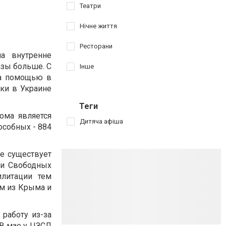
Театри
Нічне життя
Ресторани
а внутренне
азы больше. С
Інше
за помощью в
ки в Украине
Теги
ома является
Дитяча афіша
особных - 884
не существует
ти Свободных
илитации тем
м из Крыма и
работу из-за
 В мае у ЦЗСЛ