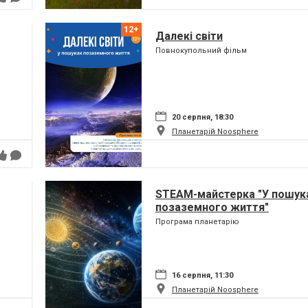
Далекі світи
Повнокупольний фільм
20 серпня, 18:30
Планетарій Noosphere
STEAM-майстерка "У пошук
позаземного життя"
Програма планетарію
16 серпня, 11:30
Планетарій Noosphere