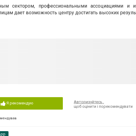
нным сектором, профессиональными ассоциациями и и
цам дает возможность центру достигать высоких результ
Авторизуйтесь
,
Я рекомендую
щоб оцінити і порекомендувати
омендував
App