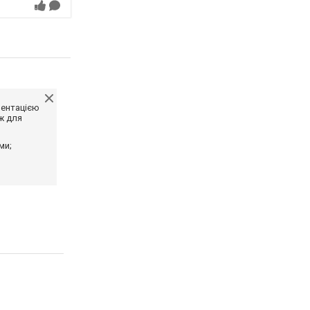
ментацією
ж для
ми;