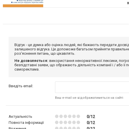
Відгук - це думка або оцінка людей, які бажають передати дос
залишеного відгука. Це допоможе багатьом прийняти правильне 
роз'яснення питань, що цікавлять.
Не дозволяється:
використання ненормативної лексики, погро
безпідставні заяви, що ображають діяльність компанії і / або її
самореклама.
Введіть email:
Ваш e-mail не відображатиметься на сайті
Актуальність
0/12
Повнота інформації
0/12
Враження
0/12