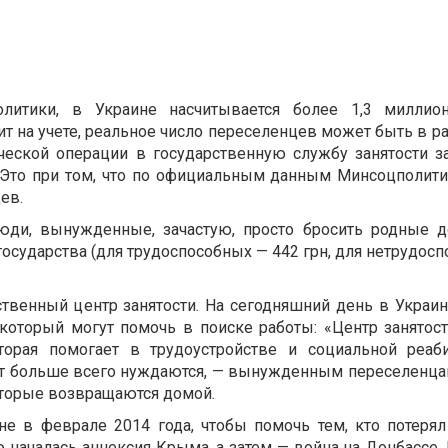
литики, в Украине насчитывается более 1,3 миллион
ит на учете, реальное число переселенцев может быть в р
ческой операции в государственную службу занятости 
. Это при том, что по официальным данным Минсоцполити
ев.
юди, вынужденные, зачастую, просто бросить родные д
осударства (для трудоспособных — 442 грн, для нетрудосп
ственный центр занятости. На сегодняшний день в Украи
 который могут помочь в поиске работы: «Центр занятос
торая помогает в трудоустройстве и социальной реаб
нт больше всего нуждаются, — вынужденным переселенца
которые возвращаются домой.
е в феврале 2014 года, чтобы помочь тем, кто потерял 
 началась аннексия Крыма, а затем — война на Донбассе.