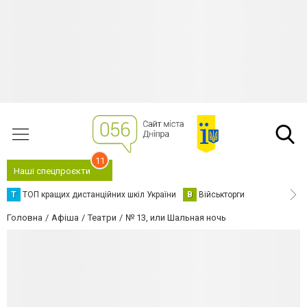
11
Наші спецпроєкти
Т
ТОП кращих дистанційних шкіл України
В
Військторги
Головна
Афіша
Театри
№ 13, или Шальная ночь