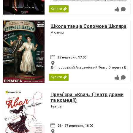
Купити
Школа танців Соломона Шкляра
Мюзикл
27 вересня, 17:00
Дніпровський Академічний Театр Опери та Бале
Купити
Прем`єра. «Квач» (Театр драми
та комедії)
Театры
26 - 27 вересня, 16:00