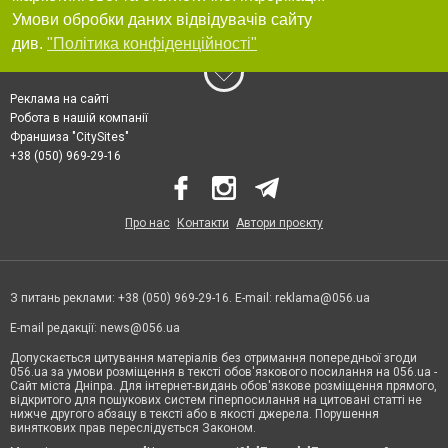
Умови обробки даних відвідувачів сайту
див.
"Політика конфіденційності"
Реклама на сайті
Робота в нашій компанії
Франшиза "CitySites"
+38 (050) 969-29-16
Про нас
Контакти
Автори проєкту
З питань реклами: +38 (050) 969-29-16. E-mail:
reklama@056.ua
E-mail редакції:
news@056.ua
Допускається цитування матеріалів без отримання попередньої згоди
056.ua за умови розміщення в тексті обов'язкового посилання на 056.ua -
Сайт міста Дніпра. Для інтернет-видань обов'язкове розміщення прямого,
відкритого для пошукових систем гіперпосилання на цитовані статті не
нижче другого абзацу в тексті або в якості джерела. Порушення
виняткових прав переслідується Законом.