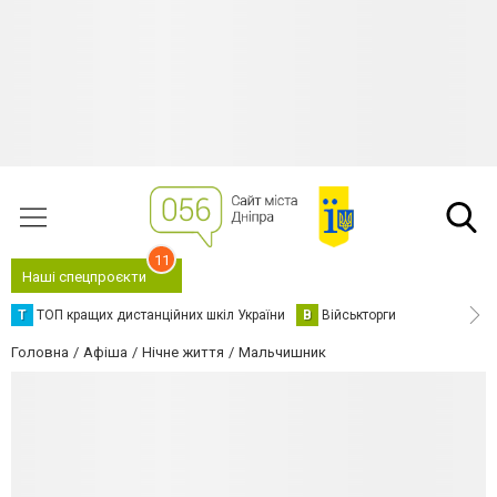
11
Наші спецпроєкти
Т
ТОП кращих дистанційних шкіл України
В
Військторги
Головна
Афіша
Нічне життя
Мальчишник