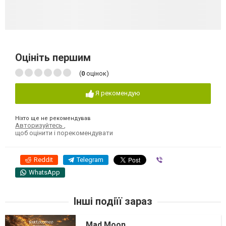
Оцініть першим
(
0
оцінок)
Я рекомендую
Ніхто ще не рекомендував
Авторизуйтесь
,
щоб оцінити і порекомендувати
Reddit
Telegram
Viber
WhatsApp
Інші подіїї зараз
Mad Moon