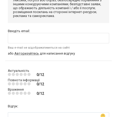
лексики, погроз або образ; безпосереднє порівняння з
іншими конкуруючими компаніями; безпідставні заяви,
що ображають діяльність компанії і / або її послуги;
розміщення посилань на сторонні інтернет-ресурси;
реклама та самореклама.
Введіть email:
Ваш e-mail не відображатиметься на сайті
або
Авторизуйтесь
для написання відгуку
Актуальність
0/12
Повнота інформації
0/12
Враження
0/12
Відгук: