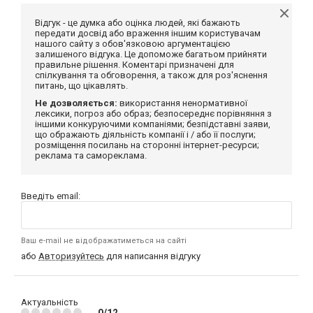
Відгук - це думка або оцінка людей, які бажають
передати досвід або враження іншим користувачам
нашого сайту з обов'язковою аргументацією
залишеного відгука. Це допоможе багатьом прийняти
правильне рішення. Коментарі призначені для
спілкування та обговорення, а також для роз'яснення
питань, що цікавлять.
Не дозволяється:
використання ненормативної
лексики, погроз або образ; безпосереднє порівняння з
іншими конкуруючими компаніями; безпідставні заяви,
що ображають діяльність компанії і / або її послуги;
розміщення посилань на сторонні інтернет-ресурси;
реклама та самореклама.
Введіть email:
Ваш e-mail не відображатиметься на сайті
або
Авторизуйтесь
для написання відгуку
Актуальність