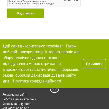
Відправити
Цей сайт використовує «cookies». Також
веб-сайт використовує інтернет-сервіс для
збору технічних даних стосовно
відвідувачів з метою отримання
Прийняти
маркетингової та статистичної інформації.
Умови обробки даних відвідувачів сайту
див.
"Політика конфіденційності"
Реклама на сайті
Робота в нашій компанії
Франшиза "CitySites"
+38 (050) 969-29-16