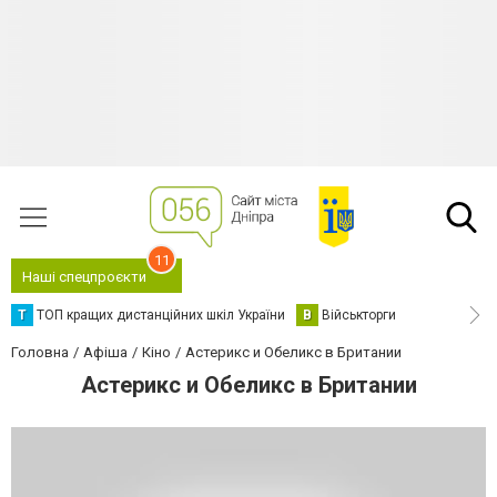
11
Наші спецпроєкти
Т
ТОП кращих дистанційних шкіл України
В
Військторги
Головна
Афіша
Кіно
Астерикс и Обеликс в Британии
Астерикс и Обеликс в Британии