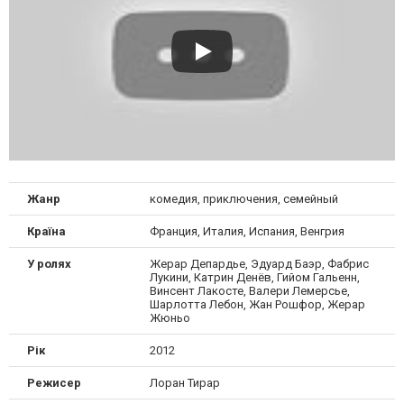
Жанр
комедия, приключения, семейный
Країна
Франция, Италия, Испания, Венгрия
У ролях
Жерар Депардье, Эдуард Баэр, Фабрис
Лукини, Катрин Денёв, Гийом Гальенн,
Винсент Лакосте, Валери Лемерсье,
Шарлотта Лебон, Жан Рошфор, Жерар
Жюньо
Рік
2012
Режисер
Лоран Тирар