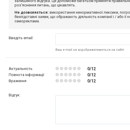
залишеного відгука. Це допоможе багатьом прийняти правильне 
роз'яснення питань, що цікавлять.
Не дозволяється:
використання ненормативної лексики, погро
безпідставні заяви, що ображають діяльність компанії і / або її
самореклама.
Введіть email:
Ваш e-mail не відображатиметься на сайті
Актуальність
0/12
Повнота інформації
0/12
Враження
0/12
Відгук: