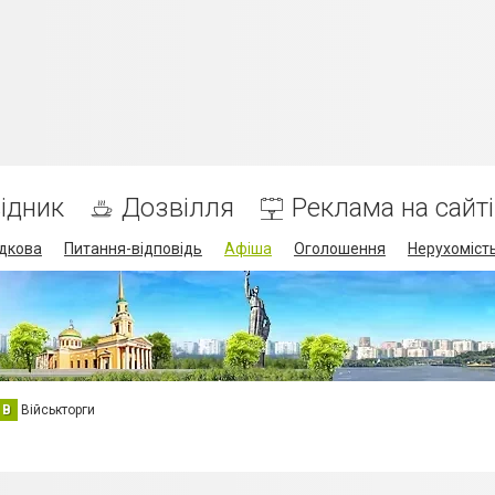
ідник
Дозвілля
Реклама на сайті
дкова
Питання-відповідь
Афіша
Оголошення
Нерухоміст
В
Військторги