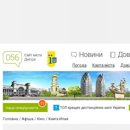
Новини
Дов
Погода
Карта міста
Дові
11
Т
ТОП кращих дистанційних шкіл України
Наші спецпроєкти
Головна
Афіша
Кіно
Книга Илая