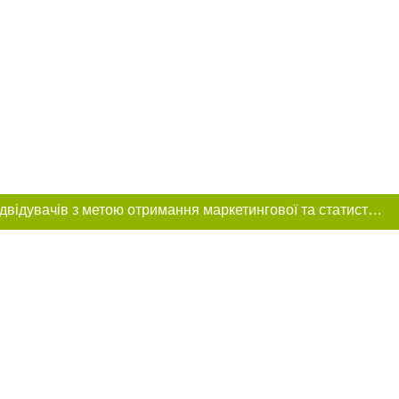
Цей сайт використовує «cookies». Також веб-сайт використовує інтернет-сервіс для збору технічних даних стосовно відвідувачів з метою отримання маркетингової та статистичної інформації. Умови обробки даних відвідувачів сайту див.