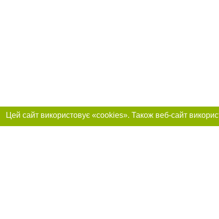
Реклама на сайті
Приєднуйтесь до 
Робота в нашій компанії
Франшиза "CitySites"