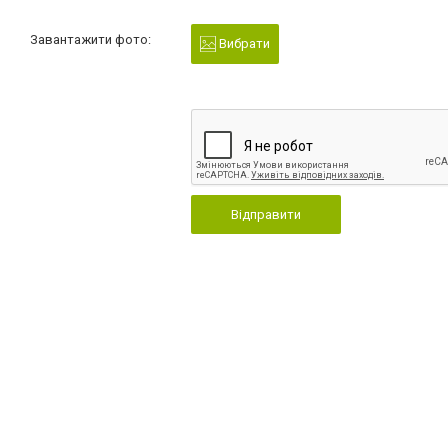
Завантажити фото:
Вибрати
Відправити