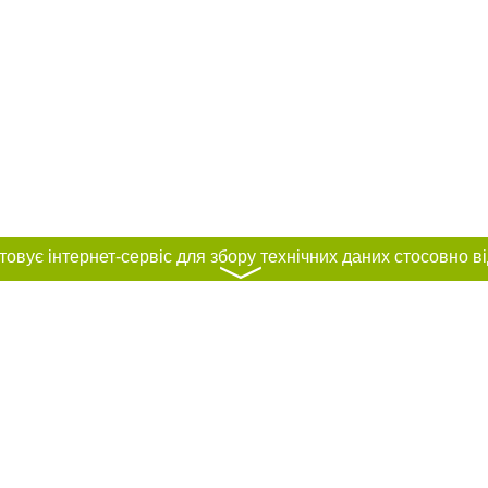
〉
нас :