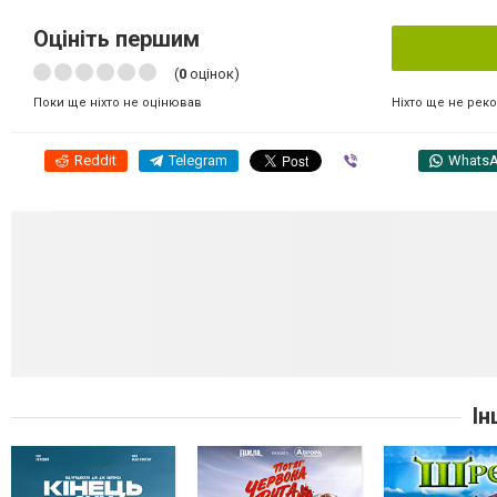
Оцініть першим
(
0
оцінок)
Ніхто ще не рек
Поки ще ніхто не оцінював
Reddit
Telegram
Viber
Whats
Ін