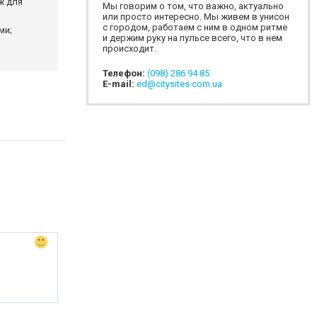
ж для
Мы говорим о том, что важно, актуально
или просто интересно. Мы живем в унисон
с городом, работаем с ним в одном ритме
ми;
и держим руку на пульсе всего, что в нем
происходит.
Телефон:
(098) 286 94 85
E-mail:
ed@citysites.com.ua