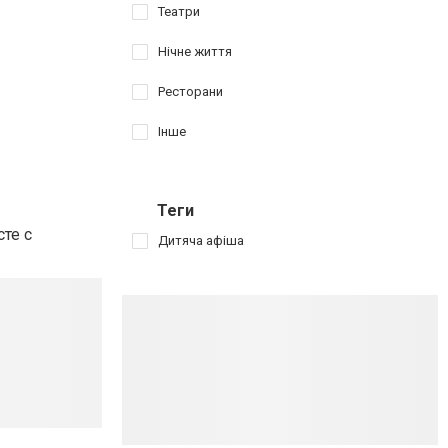
Театри
Нічне життя
Ресторани
Інше
Теги
те с
Дитяча афіша