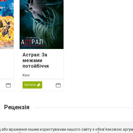
Астрал: За
межами
потойбіччя
Кіно
Купити
Рецензія
від або враження іншим користувачам нашого сайту з обов'язковою аргу