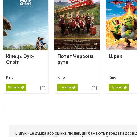
Кінець Оук-
Потяг Червона
Шрек
Стріт
рута
Кіно
Кіно
Кіно
Купити
Купити
Купити
Відгук - це думка або оцінка людей, які бажають передати дос