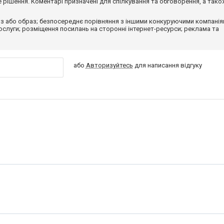
рішення. Коментарі призначені для спілкування та обговорення, а тако
з або образ; безпосереднє порівняння з іншими конкуруючими компанія
 послуги; розміщення посилань на сторонні інтернет-ресурси; реклама та
або
Авторизуйтесь
для написання відгуку