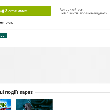
Авторизуйтесь
,
Я рекомендую
щоб оцінити і порекомендувати
омендував
App
ші подіїї зараз