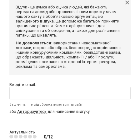
Відгук - це думка або оцінка людей, які бажають
передати досвід або враження іншим користувачам
нашого сайту з обов'язковою аргументацією
залишеного відгука. Це допоможе багатьом прийняти
правильне рішення. Коментарі призначені для
спілкування та обговорення, а також для роз'яснення
питань, що цікавлять.
Не дозволяється:
використання ненормативної
лексики, погроз або образ; безпосереднє порівняння з
іншими конкуруючими компаніями; безпідставні заяви,
що ображають діяльність компанії і / або її послуги;
розміщення посилань на сторонні інтернет-ресурси;
реклама та самореклама.
Введіть email:
Ваш e-mail не відображатиметься на сайті
або
Авторизуйтесь
для написання відгуку
Актуальність
0/12