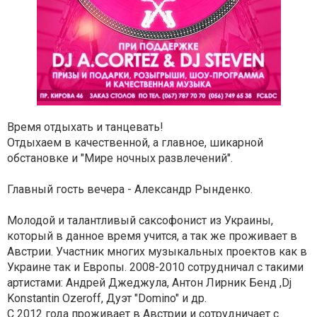
Время отдыхать и танцевать!
Отдыхаем в качественной, а главное, шикарной
обстановке и "Мире ночных развлечений".
Главный гость вечера - Александр Рынденко.
Молодой и талантливый саксофонист из Украины,
который в данное время учится, а так же проживает в
Австрии. Участник многих музыкальных проектов как в
Украине так и Европы. 2008-2010 сотрудничал с такими
артистами: Андрей Джеджула, Антон Лирник Бенд ,Dj
Konstantin Ozeroff, Дуэт "Domino" и др.
С 2012 года проживает в Австрии и сотрудничает с