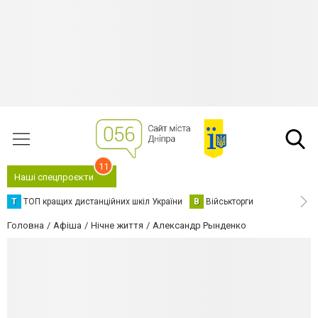
11
Наші спецпроєкти
Т
ТОП кращих дистанційних шкіл України
В
Військторги
Головна
Афіша
Нічне життя
Александр Рынденко