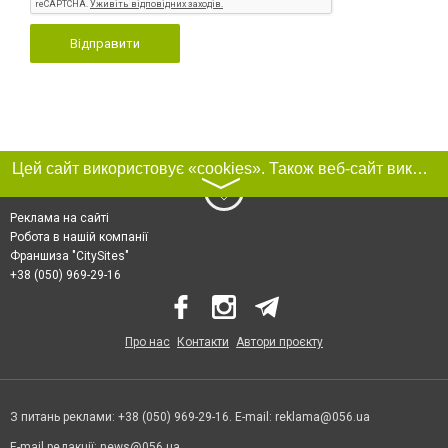
Відправити
Цей сайт використовує «cookies». Також веб-сайт використовує інтернет-сервіс для збору технічних даних стосовно відвідувачів з метою отримання маркетингової та статистичної інформації. Умови обробки даних відвідувачів сайту див.
〉
Реклама на сайті
Робота в нашій компанії
Франшиза "CitySites"
+38 (050) 969-29-16
Про нас
Контакти
Автори проєкту
З питань реклами: +38 (050) 969-29-16. E-mail:
reklama@056.ua
E-mail редакції:
news@056.ua