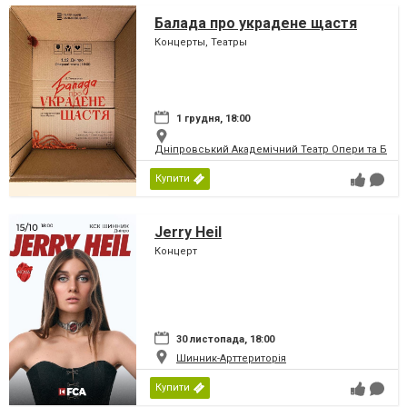
Балада про украдене щастя
Концерты, Театры
1 грудня, 18:00
Дніпровський Академічний Театр Опери та Бале
Купити
Jerry Heil
Концерт
30 листопада, 18:00
Шинник-Арттериторія
Купити