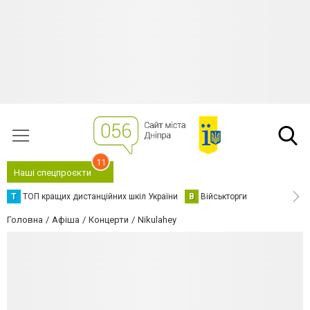
11
Наші спецпроєкти
Т
ТОП кращих дистанційних шкіл України
В
Військторги
Головна
Афіша
Концерти
Nikulahey