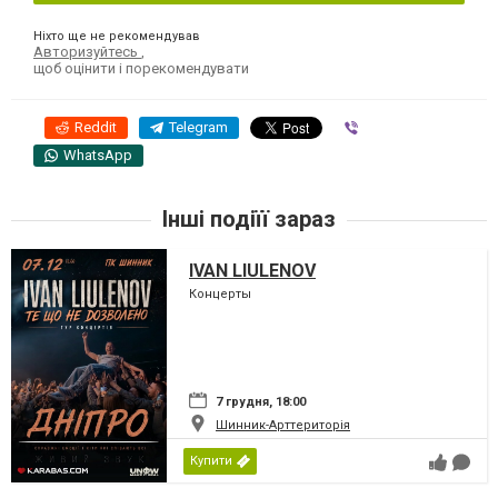
Ніхто ще не рекомендував
Авторизуйтесь
,
щоб оцінити і порекомендувати
Reddit
Telegram
Viber
WhatsApp
Інші подіїї зараз
IVAN LIULENOV
Концерты
7 грудня, 18:00
Шинник-Арттериторія
Купити