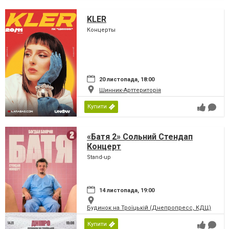
KLER
Концерты
20 листопада, 18:00
Шинник-Арттериторія
Купити
«Батя 2» Сольний Стендап
Концерт
Stand-up
14 листопада, 19:00
Будинок на Троїцькій (Днепропресс, КДЦ)
Купити