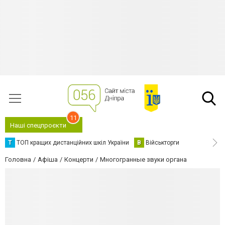
11
Наші спецпроєкти
Т
ТОП кращих дистанційних шкіл України
В
Військторги
Головна
Афіша
Концерти
Многогранные звуки органа