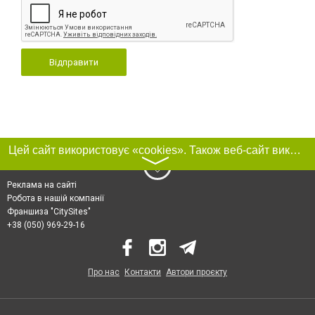
Відправити
Цей сайт використовує «cookies». Також веб-сайт використовує інтернет-сервіс для збору технічних даних стосовно відвідувачів з метою отримання маркетингової та статистичної інформації. Умови обробки даних відвідувачів сайту див.
〉
Реклама на сайті
Робота в нашій компанії
Франшиза "CitySites"
+38 (050) 969-29-16
Про нас
Контакти
Автори проєкту