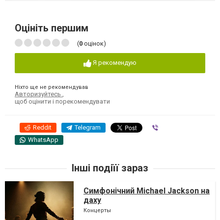
Оцініть першим
(
0
оцінок)
Я рекомендую
Ніхто ще не рекомендував
Авторизуйтесь
,
щоб оцінити і порекомендувати
Reddit
Telegram
Viber
WhatsApp
Інші подіїї зараз
Симфонічний Michael Jackson на
даху
Концерты