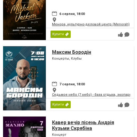
6 серпня, 18:00
Менора, культурно-деловой центр (Menorah)
Купити
Максим Бородін
Концерты, Клубы
7 серпня, 18:00
Седьмое небо (7 небо) - база отдыха, экопарк
Купити
Кавер вечір пісень Андрія
Кузьми Скрябіна
Концерт