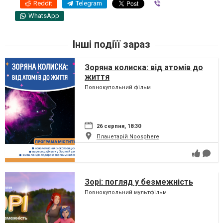
Reddit
Telegram
Viber
WhatsApp
Інші подіїї зараз
Зоряна колиска: від атомів до
життя
Повнокупольний фільм
26 серпня, 18:30
Планетарій Noosphere
Зорі: погляд у безмежність
Повнокупольний мультфільм