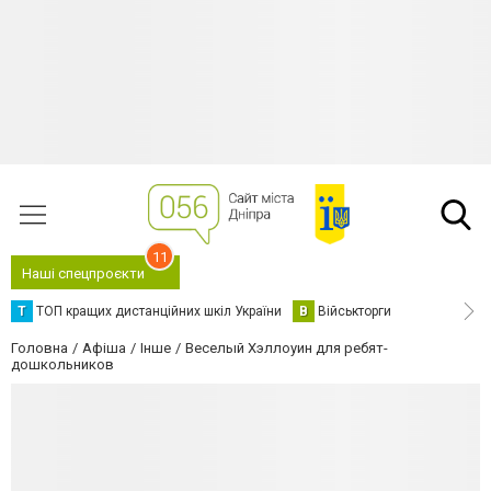
11
Наші спецпроєкти
Т
ТОП кращих дистанційних шкіл України
В
Військторги
Головна
Афіша
Інше
Веселый Хэллоуин для ребят-
дошкольников