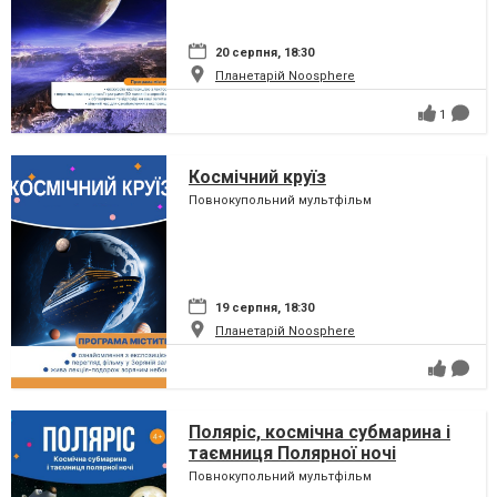
20 серпня, 18:30
Планетарій Noosphere
1
Космічний круїз
Повнокупольний мультфільм
19 серпня, 18:30
Планетарій Noosphere
Поляріс, космічна субмарина і
таємниця Полярної ночі
Повнокупольний мультфільм