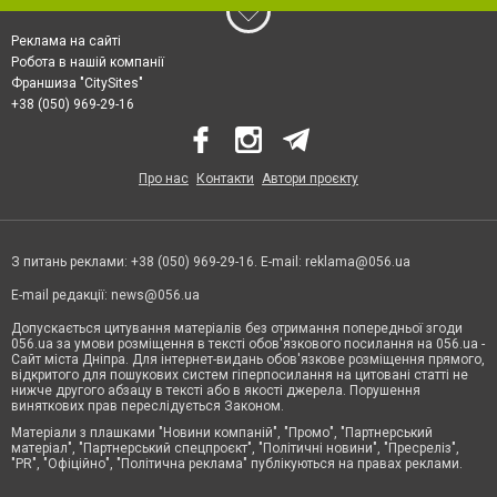
Реклама на сайті
Робота в нашій компанії
Франшиза "CitySites"
+38 (050) 969-29-16
Про нас
Контакти
Автори проєкту
З питань реклами: +38 (050) 969-29-16. E-mail:
reklama@056.ua
E-mail редакції:
news@056.ua
Допускається цитування матеріалів без отримання попередньої згоди
056.ua за умови розміщення в тексті обов'язкового посилання на 056.ua -
Сайт міста Дніпра. Для інтернет-видань обов'язкове розміщення прямого,
відкритого для пошукових систем гіперпосилання на цитовані статті не
нижче другого абзацу в тексті або в якості джерела. Порушення
виняткових прав переслідується Законом.
Матеріали з плашками "Новини компаній", "Промо", "Партнерський
матеріал", "Партнерський спецпроєкт", "Політичні новини", "Пресреліз",
"PR", "Офіційно", "Політична реклама" публікуються на правах реклами.