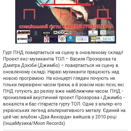
Гурт ПНД повертається на сцену в оновленому складі!
Проект екс-музикантів ТОЛ – Василя Прозорова та
Дмитра Дзюби (Джимбо) – повертається на сцену в
оновленому складі. Наразі музиканти працюють над
новою програмою. На концерті глядачі почують не
тільки перевірені часом треки, а й зовсім нові пісні, які
ПНД готують до релізу вже найближчим часом. ПНД -
пронизливий акустичний проект Прозорова і Джимбо -
вокаліста и бас-гітариста гурту ТОЛ. Одне з альтер-его
українських легенд альтернативного металу. Єдиний на
цей час альбом «Два Аккорда» вийшов у 2010 році
(ІншаМузика/Moon Records).