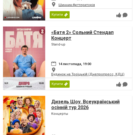
Шинник-Арттериторія
Купити
«Батя 2» Сольний Стендап
Концерт
Stand-up
14 листопада, 19:00
Будинок на Троїцькій (Днепропресс, КДЦ)
Купити
Дизель Шоу. Всеукраїнський
осінній тур 2026
Концерты