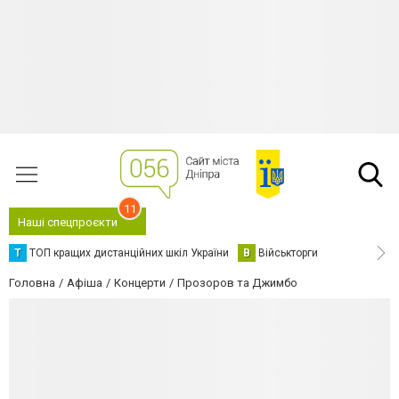
11
Наші спецпроєкти
Т
ТОП кращих дистанційних шкіл України
В
Військторги
Головна
Афіша
Концерти
Прозоров та Джимбо