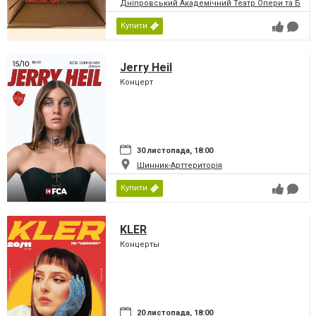
Дніпровський Академічний Театр Опери та Бале
Купити
Jerry Heil
Концерт
30 листопада, 18:00
Шинник-Арттериторія
Купити
KLER
Концерты
20 листопада, 18:00