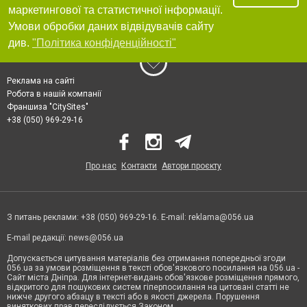
маркетингової та статистичної інформації.
Умови обробки даних відвідувачів сайту
див.
"Політика конфіденційності"
Реклама на сайті
Робота в нашій компанії
Франшиза "CitySites"
+38 (050) 969-29-16
Про нас
Контакти
Автори проєкту
З питань реклами: +38 (050) 969-29-16. E-mail:
reklama@056.ua
E-mail редакції:
news@056.ua
Допускається цитування матеріалів без отримання попередньої згоди
056.ua за умови розміщення в тексті обов'язкового посилання на 056.ua -
Сайт міста Дніпра. Для інтернет-видань обов'язкове розміщення прямого,
відкритого для пошукових систем гіперпосилання на цитовані статті не
нижче другого абзацу в тексті або в якості джерела. Порушення
виняткових прав переслідується Законом.