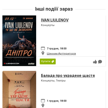
Інші подіїї зараз
IVAN LIULENOV
Концерты
7 грудня, 18:00
Шинник-Арттериторія
Купити
Балада про украдене щастя
Концерты, Театры
1 грудня, 18:00