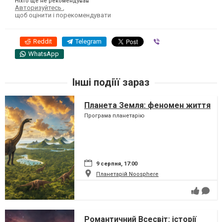
Ніхто ще не рекомендував
Авторизуйтесь
,
щоб оцінити і порекомендувати
Reddit
Telegram
Viber
WhatsApp
Інші подіїї зараз
Планета Земля: феномен життя
Програма планетарію
9 серпня, 17:00
Планетарій Noosphere
Романтичний Всесвіт: історії