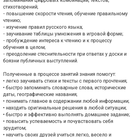
запоминания цифровых комбинаций, текстов,
стихотворений;
- повышение скорости чтения, обучение правильному
чтению;
- изучение правил русского языка;
- заучивание таблицы умножения в игровой форме;
- пробуждение интереса к чтению и к процессу
обучения в целом;
- преодоление стеснительности при ответах у доски и
боязни публичных выступлений.
Полученные в процессе занятий знания помогут:
• легко заучивать стихи и тексты с первого прочтения;
• быстро запоминать словарные слова, исторические
даты, географические названия;
• понимать главное в содержании любой информации;
• находить оригинальные решения в любой ситуации;
• быстро и эффективно выполнять домашнее задание;
• повысить успеваемость и почувствовать себя
эрудитом;
• научить своих друзей учиться легко, весело и