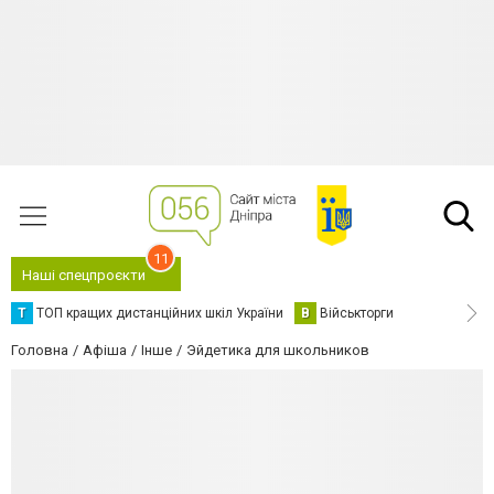
11
Наші спецпроєкти
Т
ТОП кращих дистанційних шкіл України
В
Військторги
Головна
Афіша
Інше
Эйдетика для школьников