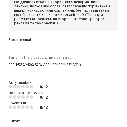
Не дозволяється:
використання ненормативної
лексики, погроз або образ; безпосереднє порівняння з
іншими конкуруючими компаніями; безпідставні заяви,
що ображають діяльність компанії і / або її послуги;
розміщення посилань на сторонні інтернет-ресурси;
реклама та самореклама.
Введіть email:
Ваш e-mail не відображатиметься на сайті
або
Авторизуйтесь
для написання відгуку
Актуальність
0/12
Повнота інформації
0/12
Враження
0/12
Відгук: