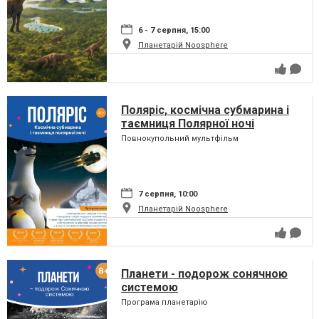
6 - 7 серпня, 15:00
Планетарій Noosphere
Поляріс, космічна субмарина і
таємниця Полярної ночі
Повнокупольний мультфільм
7 серпня, 10:00
Планетарій Noosphere
Планети - подорож сонячною
системою
Програма планетарію