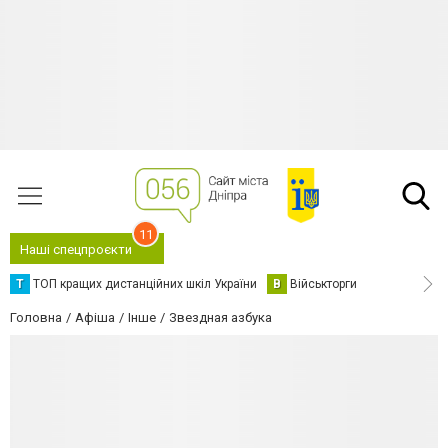
11
Наші спецпроєкти
Т
ТОП кращих дистанційних шкіл України
В
Військторги
Головна
Афіша
Інше
Звездная азбука