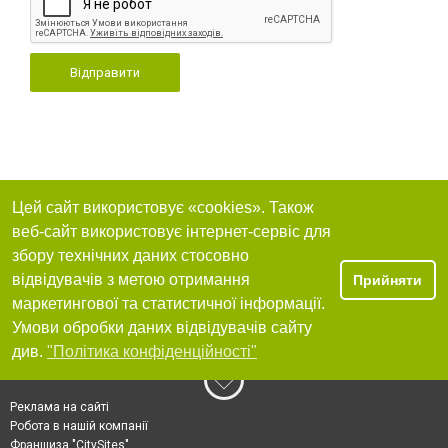
Відправити
Цей сайт використовує «cookies». Також
веб-сайт використовує інтернет-сервіс для
збору технічних даних стосовно
відвідувачів з метою отримання
Прийняти
маркетингової та статистичної інформації.
Умови обробки даних відвідувачів сайту
див.
"Політика конфіденційності"
Реклама на сайті
Робота в нашій компанії
Франшиза "CitySites"