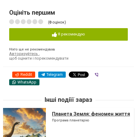
Оцініть першим
(
0
оцінок)
Я рекомендую
Ніхто ще не рекомендував
Авторизуйтесь
,
щоб оцінити і порекомендувати
Reddit
Telegram
Viber
WhatsApp
Інші подіїї зараз
Планета Земля: феномен життя
Програма планетарію